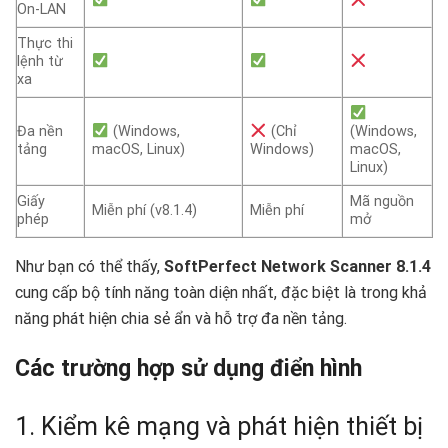
On-LAN
Thực thi
lệnh từ
xa
Đa nền
(Windows,
(Chỉ
(Windows,
tảng
macOS, Linux)
Windows)
macOS,
Linux)
Giấy
Mã nguồn
Miễn phí (v8.1.4)
Miễn phí
phép
mở
Như bạn có thể thấy,
SoftPerfect Network Scanner 8.1.4
cung cấp bộ tính năng toàn diện nhất, đặc biệt là trong khả
năng phát hiện chia sẻ ẩn và hỗ trợ đa nền tảng.
Các trường hợp sử dụng điển hình ️
1. Kiểm kê mạng và phát hiện thiết bị