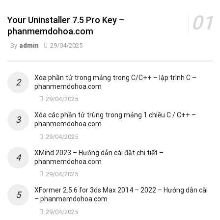
Your Uninstaller 7.5 Pro Key –
phanmemdohoa.com
By
admin
29/04/2025
Xóa phần tử trong mảng trong C/C++ – lập trình C –
phanmemdohoa.com
29/04/2025
Xóa các phần tử trùng trong mảng 1 chiều C / C++ –
phanmemdohoa.com
29/04/2025
XMind 2023 – Hướng dẫn cài đặt chi tiết –
phanmemdohoa.com
29/04/2025
XFormer 2.5.6 for 3ds Max 2014 – 2022 – Hướng dẫn cài
– phanmemdohoa.com
29/04/2025