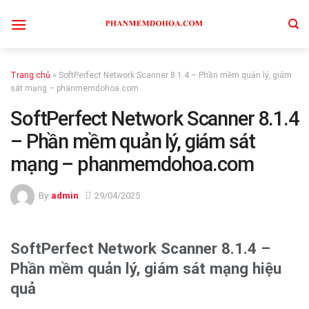
Skip
to
content
Trang chủ
»
SoftPerfect Network Scanner 8.1.4 – Phần mềm quản lý, giám
sát mạng – phanmemdohoa.com
SoftPerfect Network Scanner 8.1.4
– Phần mềm quản lý, giám sát
mạng – phanmemdohoa.com
By
admin
29/04/2025
SoftPerfect Network Scanner 8.1.4 –
Phần mềm quản lý, giám sát mạng hiệu
quả