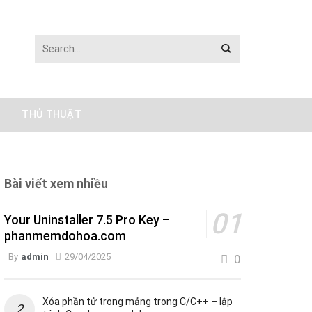
THỦ THUẬT
Bài viết xem nhiều
Your Uninstaller 7.5 Pro Key –
phanmemdohoa.com
By
admin
29/04/2025
0
Xóa phần tử trong mảng trong C/C++ – lập