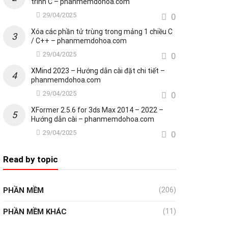
trình C – phanmemdohoa.com
29/04/2025
0
Xóa các phần tử trùng trong mảng 1 chiều C
/ C++ – phanmemdohoa.com
29/04/2025
0
XMind 2023 – Hướng dẫn cài đặt chi tiết –
phanmemdohoa.com
29/04/2025
0
XFormer 2.5.6 for 3ds Max 2014 – 2022 –
Hướng dẫn cài – phanmemdohoa.com
29/04/2025
0
Read by topic
PHẦN MỀM
(206)
PHẦN MỀM KHÁC
(11)