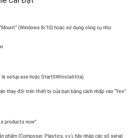
le Cài Đặt
n “Mount” (Windows 8/10) hoặc sử dụng công cụ như
ọn
 là setup.exe hoặc StartSWInstall.hta).
ện thay đổi trên thiết bị của bạn bằng cách nhấp vào “Yes”.
ks products now”.
n phẩm (Composer, Plastics, v.v.), hãy nhập các số serial