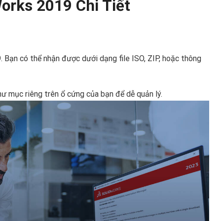
orks 2019 Chi Tiết
. Bạn có thể nhận được dưới dạng file ISO, ZIP, hoặc thông
thư mục riêng trên ổ cứng của bạn để dễ quản lý.