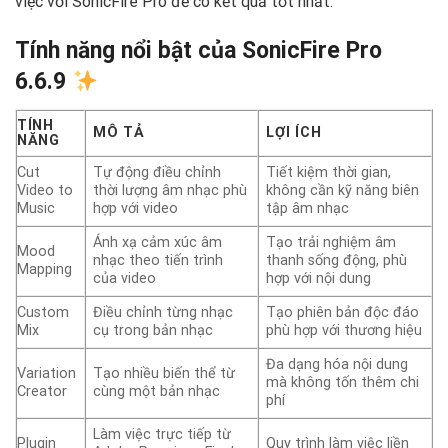
việc với SonicFire Pro để có kết quả tốt nhất.
Tính năng nổi bật của SonicFire Pro
6.6.9
TÍNH
MÔ TẢ
LỢI ÍCH
NĂNG
Cut
Tự động điều chỉnh
Tiết kiệm thời gian,
Video to
thời lượng âm nhạc phù
không cần kỹ năng biên
Music
hợp với video
tập âm nhạc
Ánh xạ cảm xúc âm
Tạo trải nghiệm âm
Mood
nhạc theo tiến trình
thanh sống động, phù
Mapping
của video
hợp với nội dung
Custom
Điều chỉnh từng nhạc
Tạo phiên bản độc đáo
Mix
cụ trong bản nhạc
phù hợp với thương hiệu
Đa dạng hóa nội dung
Variation
Tạo nhiều biến thể từ
mà không tốn thêm chi
Creator
cùng một bản nhạc
phí
Làm việc trực tiếp từ
Plugin
Quy trình làm việc liền