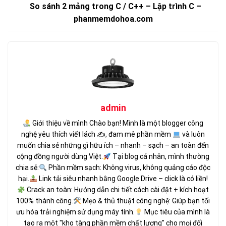
So sánh 2 mảng trong C / C++ – Lập trình C –
phanmemdohoa.com
admin
Giới thiệu về mình Chào bạn! Mình là một blogger công
nghệ yêu thích viết lách ✍
, đam mê phần mềm
và luôn
muốn chia sẻ những gì hữu ích – nhanh – sạch – an toàn đến
cộng đồng người dùng Việt.
Tại blog cá nhân, mình thường
chia sẻ:
Phần mềm sạch: Không virus, không quảng cáo độc
hại.
Link tải siêu nhanh bằng Google Drive – click là có liền!
Crack an toàn: Hướng dẫn chi tiết cách cài đặt + kích hoạt
100% thành công.
Mẹo & thủ thuật công nghệ: Giúp bạn tối
ưu hóa trải nghiệm sử dụng máy tính.
Mục tiêu của mình là
tạo ra một "kho tàng phần mềm chất lượng" cho mọi đối