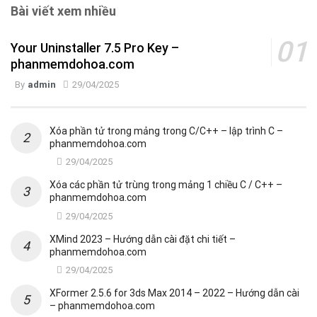
Bài viết xem nhiều
Your Uninstaller 7.5 Pro Key –
phanmemdohoa.com
By
admin
29/04/2025
Xóa phần tử trong mảng trong C/C++ – lập trình C –
phanmemdohoa.com
29/04/2025
Xóa các phần tử trùng trong mảng 1 chiều C / C++ –
phanmemdohoa.com
29/04/2025
XMind 2023 – Hướng dẫn cài đặt chi tiết –
phanmemdohoa.com
29/04/2025
XFormer 2.5.6 for 3ds Max 2014 – 2022 – Hướng dẫn cài
– phanmemdohoa.com