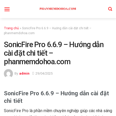
Skip
to
content
Trang chủ
»
SonicFire Pro 6.6.9 – Hướng dẫn cài đặt chi tiết –
phanmemdohoa.com
SonicFire Pro 6.6.9 – Hướng dẫn
cài đặt chi tiết –
phanmemdohoa.com
By
admin
29/04/2025
SonicFire Pro 6.6.9 – Hướng dẫn cài đặt
chi tiết
SonicFire Pro là phần mềm chuyên nghiệp giúp các nhà sáng