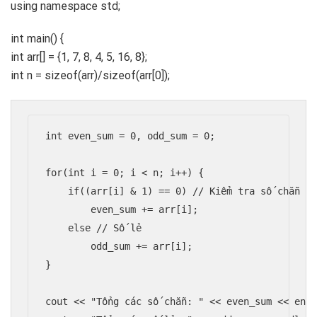
using namespace std;
int main() {
int arr[] = {1, 7, 8, 4, 5, 16, 8};
int n = sizeof(arr)/sizeof(arr[0]);
int even_sum = 0, odd_sum = 0;

for(int i = 0; i < n; i++) {

    if((arr[i] & 1) == 0) // Kiểm tra số chẵn bằ
        even_sum += arr[i];

    else // Số lẻ

        odd_sum += arr[i];

}

cout << "Tổng các số chẵn: " << even_sum << endl