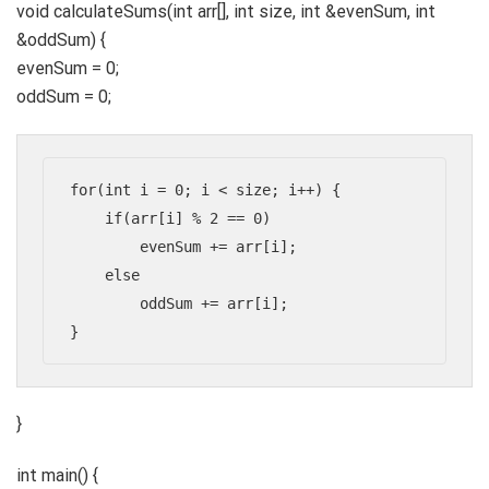
void calculateSums(int arr[], int size, int &evenSum, int
&oddSum) {
evenSum = 0;
oddSum = 0;
for(int i = 0; i < size; i++) {

    if(arr[i] % 2 == 0)

        evenSum += arr[i];

    else

        oddSum += arr[i];

}
int main() {