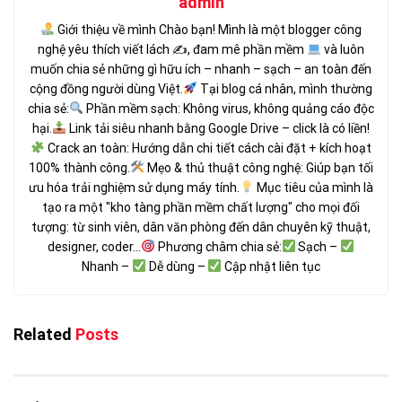
admin
Giới thiệu về mình Chào bạn! Mình là một blogger công
nghệ yêu thích viết lách ✍
, đam mê phần mềm
và luôn
muốn chia sẻ những gì hữu ích – nhanh – sạch – an toàn đến
cộng đồng người dùng Việt.
Tại blog cá nhân, mình thường
chia sẻ:
Phần mềm sạch: Không virus, không quảng cáo độc
hại.
Link tải siêu nhanh bằng Google Drive – click là có liền!
Crack an toàn: Hướng dẫn chi tiết cách cài đặt + kích hoạt
100% thành công.
Mẹo & thủ thuật công nghệ: Giúp bạn tối
ưu hóa trải nghiệm sử dụng máy tính.
Mục tiêu của mình là
tạo ra một "kho tàng phần mềm chất lượng" cho mọi đối
tượng: từ sinh viên, dân văn phòng đến dân chuyên kỹ thuật,
designer, coder...
Phương châm chia sẻ:
Sạch –
Nhanh –
Dễ dùng –
Cập nhật liên tục
Related
Posts