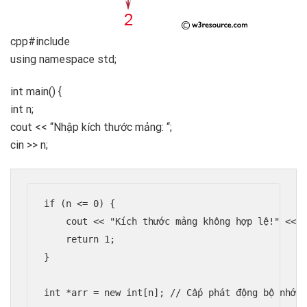
cpp#include
using namespace std;
int main() {
int n;
cout << “Nhập kích thước mảng: “;
cin >> n;
if (n <= 0) {

    cout << "Kích thước mảng không hợp lệ!" << e
    return 1;

}

int *arr = new int[n]; // Cấp phát động bộ nhớ
