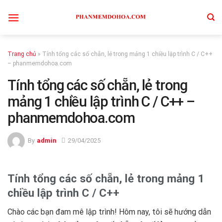
Skip
to
content
Trang chủ
»
Tính tổng các số chẵn, lẻ trong mảng 1 chiều lập trình C / C++
– phanmemdohoa.com
Tính tổng các số chẵn, lẻ trong
mảng 1 chiều lập trình C / C++ –
phanmemdohoa.com
By
admin
29/04/2025
Tính tổng các số chẵn, lẻ trong mảng 1
chiều lập trình C / C++
Chào các bạn đam mê lập trình! Hôm nay, tôi sẽ hướng dẫn