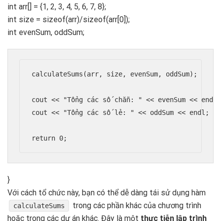
int arr[] = {1, 2, 3, 4, 5, 6, 7, 8};
int size = sizeof(arr)/sizeof(arr[0]);
int evenSum, oddSum;
calculateSums(arr, size, evenSum, oddSum);

cout << "Tổng các số chẵn: " << evenSum << endl;
cout << "Tổng các số lẻ: " << oddSum << endl;

}
Với cách tổ chức này, bạn có thể dễ dàng tái sử dụng hàm
trong các phần khác của chương trình
calculateSums
hoặc trong các dự án khác. Đây là một
thực tiễn lập trình