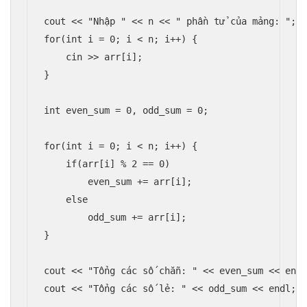
cout << "Nhập " << n << " phần tử của mảng: ";

for(int i = 0; i < n; i++) {

    cin >> arr[i];

}

int even_sum = 0, odd_sum = 0;

for(int i = 0; i < n; i++) {

    if(arr[i] % 2 == 0)

        even_sum += arr[i];

    else

        odd_sum += arr[i];

}

cout << "Tổng các số chẵn: " << even_sum << endl
cout << "Tổng các số lẻ: " << odd_sum << endl;
