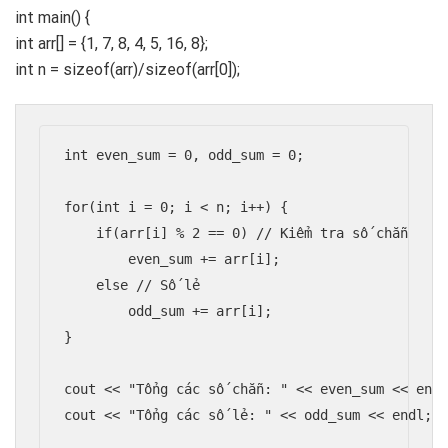
int main() {
int arr[] = {1, 7, 8, 4, 5, 16, 8};
int n = sizeof(arr)/sizeof(arr[0]);
int even_sum = 0, odd_sum = 0;

for(int i = 0; i < n; i++) {

    if(arr[i] % 2 == 0) // Kiểm tra số chẵn

        even_sum += arr[i];

    else // Số lẻ

        odd_sum += arr[i];

}

cout << "Tổng các số chẵn: " << even_sum << endl
cout << "Tổng các số lẻ: " << odd_sum << endl;
