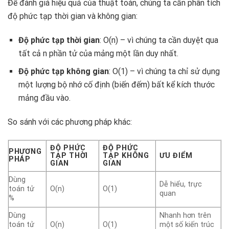
Để đánh giá hiệu quả của thuật toán, chúng ta cần phân tích
độ phức tạp thời gian và không gian:
Độ phức tạp thời gian
: O(n) – vì chúng ta cần duyệt qua
tất cả n phần tử của mảng một lần duy nhất.
Độ phức tạp không gian
: O(1) – vì chúng ta chỉ sử dụng
một lượng bộ nhớ cố định (biến đếm) bất kể kích thước
mảng đầu vào.
So sánh với các phương pháp khác:
ĐỘ PHỨC
ĐỘ PHỨC
PHƯƠNG
TẠP THỜI
TẠP KHÔNG
ƯU ĐIỂM
PHÁP
GIAN
GIAN
Dùng
Dễ hiểu, trực
toán tử
O(n)
O(1)
quan
%
Dùng
Nhanh hơn trên
toán tử
O(n)
O(1)
một số kiến trúc