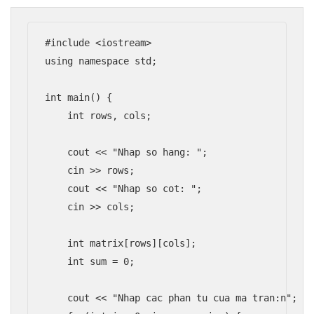
#include <iostream>

using namespace std;

int main() {

    int rows, cols;

    cout << "Nhap so hang: ";

    cin >> rows;

    cout << "Nhap so cot: ";

    cin >> cols;

    int matrix[rows][cols];

    int sum = 0;

    cout << "Nhap cac phan tu cua ma tran:n";
