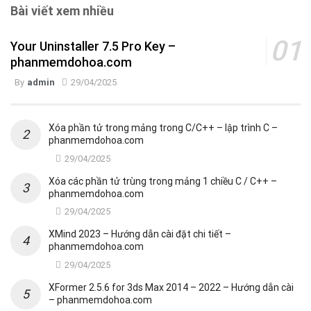
Bài viết xem nhiều
Your Uninstaller 7.5 Pro Key –
phanmemdohoa.com
By
admin
29/04/2025
Xóa phần tử trong mảng trong C/C++ – lập trình C –
phanmemdohoa.com
29/04/2025
Xóa các phần tử trùng trong mảng 1 chiều C / C++ –
phanmemdohoa.com
29/04/2025
XMind 2023 – Hướng dẫn cài đặt chi tiết –
phanmemdohoa.com
29/04/2025
XFormer 2.5.6 for 3ds Max 2014 – 2022 – Hướng dẫn cài
– phanmemdohoa.com