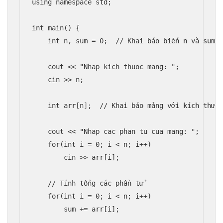
using namespace std;

int main() {

    int n, sum = 0;  // Khai báo biến n và sum v
    cout << "Nhap kich thuoc mang: ";

    cin >> n;

    int arr[n];  // Khai báo mảng với kích thước
    cout << "Nhap cac phan tu cua mang: ";

    for(int i = 0; i < n; i++)

        cin >> arr[i];

    // Tính tổng các phần tử

    for(int i = 0; i < n; i++)

        sum += arr[i];
