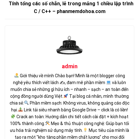
Tính tổng các số chẵn, lẻ trong mảng 1 chiều lập trình
C / C++ – phanmemdohoa.com
admin
Giới thiệu về mình Chào bạn! Mình là một blogger công
nghệ yêu thích viết lách ✍
, đam mê phần mềm
và luôn
muốn chia sẻ những gì hữu ích – nhanh – sạch – an toàn đến
cộng đồng người dùng Việt.
Tại blog cá nhân, mình thường
chia sẻ:
Phần mềm sạch: Không virus, không quảng cáo độc
hại.
Link tải siêu nhanh bằng Google Drive – click là có liền!
Crack an toàn: Hướng dẫn chi tiết cách cài đặt + kích hoạt
100% thành công.
Mẹo & thủ thuật công nghệ: Giúp bạn tối
ưu hóa trải nghiệm sử dụng máy tính.
Mục tiêu của mình là
tạo ra một "kho tàng phần mềm chất lượng" cho mọi đối