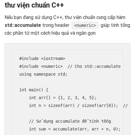
thư viện chuẩn C++
Nếu bạn đang sử dụng C++, thư viện chuẩn cung cấp hàm
std::accumulate
trong header
giúp tính tổng
<numeric>
các phần tử một cách hiệu quả và ngắn gọn.
#include <iostream>

#include <numeric>  // Cho std::accumulate

using namespace std;

int main() {

    int arr[] = {1, 2, 3, 4, 5};

    int n = sizeof(arr) / sizeof(arr[0]);  // Tí
    // Sử dụng accumulate để tính tổng

    int sum = accumulate(arr, arr + n, 0);
