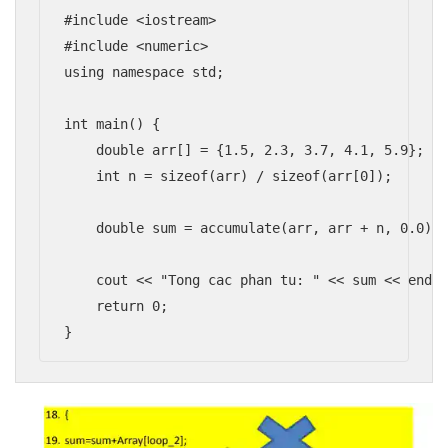
#include <iostream>

#include <numeric>

using namespace std;

int main() {

    double arr[] = {1.5, 2.3, 3.7, 4.1, 5.9};

    int n = sizeof(arr) / sizeof(arr[0]);

    double sum = accumulate(arr, arr + n, 0.0); 
    cout << "Tong cac phan tu: " << sum << endl;
    return 0;

}