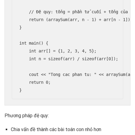
    // Đệ quy: tổng = phần tử cuối + tổng của ph
    return (arraySum(arr, n - 1) + arr[n - 1]);

}

int main() {

    int arr[] = {1, 2, 3, 4, 5};

    int n = sizeof(arr) / sizeof(arr[0]);

    cout << "Tong cac phan tu: " << arraySum(arr
    return 0;

}
Phương pháp đệ quy:
Chia vấn đề thành các bài toán con nhỏ hơn