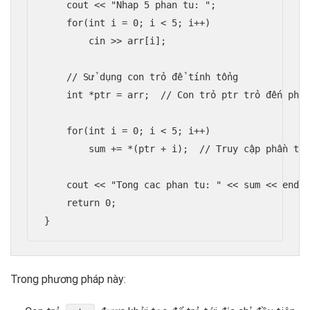
    cout << "Nhap 5 phan tu: ";

    for(int i = 0; i < 5; i++)

        cin >> arr[i];

    // Sử dụng con trỏ để tính tổng

    int *ptr = arr;  // Con trỏ ptr trỏ đến phần
    for(int i = 0; i < 5; i++)

        sum += *(ptr + i);  // Truy cập phần tử 
    cout << "Tong cac phan tu: " << sum << endl;
    return 0;

}
Trong phương pháp này: