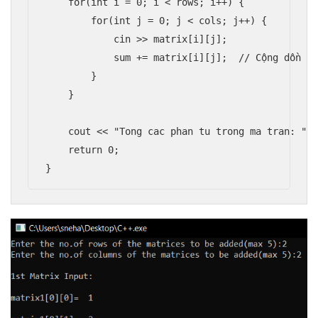
    for(int i = 0; i < rows; i++) {

        for(int j = 0; j < cols; j++) {

            cin >> matrix[i][j];

            sum += matrix[i][j];  // Cộng dồn ng
        }

    }

    cout << "Tong cac phan tu trong ma tran: " <
    return 0;

}