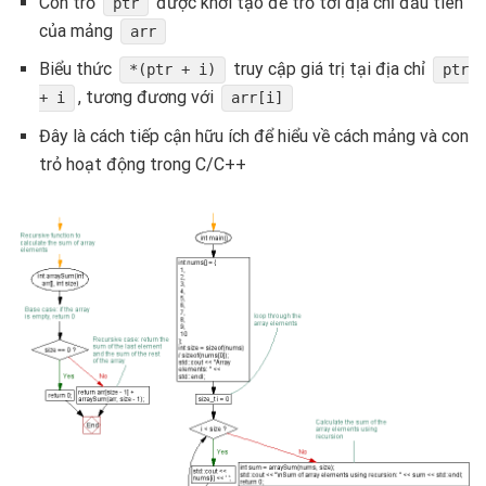
Con trỏ
được khởi tạo để trỏ tới địa chỉ đầu tiên
ptr
của mảng
arr
Biểu thức
truy cập giá trị tại địa chỉ
*(ptr + i)
ptr
, tương đương với
+ i
arr[i]
Đây là cách tiếp cận hữu ích để hiểu về cách mảng và con
trỏ hoạt động trong C/C++