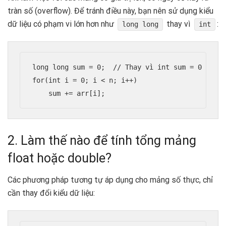
tràn số (overflow). Để tránh điều này, bạn nên sử dụng kiểu
dữ liệu có phạm vi lớn hơn như
thay vì
:
long long
int
long long sum = 0;  // Thay vì int sum = 0

for(int i = 0; i < n; i++)

    sum += arr[i];
2. Làm thế nào để tính tổng mảng
float hoặc double?
Các phương pháp tương tự áp dụng cho mảng số thực, chỉ
cần thay đổi kiểu dữ liệu: