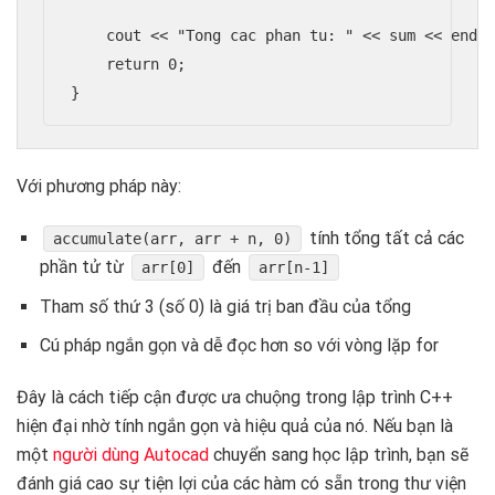
    cout << "Tong cac phan tu: " << sum << endl;
    return 0;

}
Với phương pháp này:
tính tổng tất cả các
accumulate(arr, arr + n, 0)
phần tử từ
đến
arr[0]
arr[n-1]
Tham số thứ 3 (số 0) là giá trị ban đầu của tổng
Cú pháp ngắn gọn và dễ đọc hơn so với vòng lặp for
Đây là cách tiếp cận được ưa chuộng trong lập trình C++
hiện đại nhờ tính ngắn gọn và hiệu quả của nó. Nếu bạn là
một
người dùng Autocad
chuyển sang học lập trình, bạn sẽ
đánh giá cao sự tiện lợi của các hàm có sẵn trong thư viện