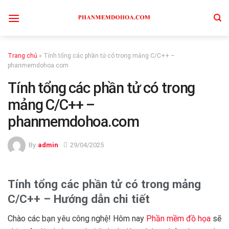
Skip
to
content
Trang chủ
»
Tính tổng các phần tử có trong mảng C/C++ –
phanmemdohoa.com
Tính tổng các phần tử có trong
mảng C/C++ –
phanmemdohoa.com
By
admin
29/04/2025
Tính tổng các phần tử có trong mảng
C/C++ – Hướng dẫn chi tiết
Chào các bạn yêu công nghệ! Hôm nay
Phần mềm đồ họa
sẽ