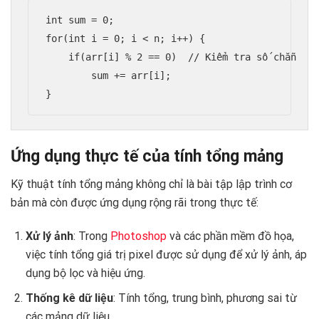
int sum = 0;

for(int i = 0; i < n; i++) {

    if(arr[i] % 2 == 0)  // Kiểm tra số chẵn

        sum += arr[i];

}
Ứng dụng thực tế của tính tổng mảng
Kỹ thuật tính tổng mảng không chỉ là bài tập lập trình cơ
bản mà còn được ứng dụng rộng rãi trong thực tế:
Xử lý ảnh
: Trong
Photoshop
và các phần mềm đồ họa,
việc tính tổng giá trị pixel được sử dụng để xử lý ảnh, áp
dụng bộ lọc và hiệu ứng.
Thống kê dữ liệu
: Tính tổng, trung bình, phương sai từ
các mảng dữ liệu.