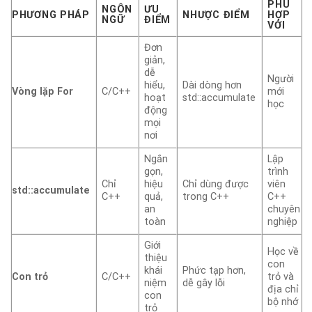
PHÙ
NGÔN
ƯU
PHƯƠNG PHÁP
NHƯỢC ĐIỂM
HỢP
NGỮ
ĐIỂM
VỚI
Đơn
giản,
dễ
Người
hiểu,
Dài dòng hơn
Vòng lặp For
C/C++
mới
hoạt
std::accumulate
học
động
mọi
nơi
Ngắn
Lập
gọn,
trình
Chỉ
hiệu
Chỉ dùng được
viên
std::accumulate
C++
quả,
trong C++
C++
an
chuyên
toàn
nghiệp
Giới
Học về
thiệu
con
khái
Phức tạp hơn,
Con trỏ
C/C++
trỏ và
niệm
dễ gây lỗi
địa chỉ
con
bộ nhớ
trỏ