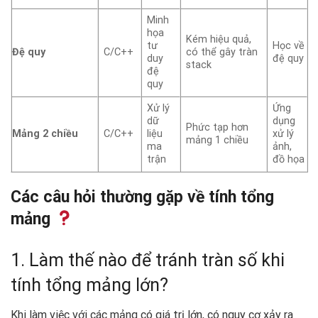
Minh
họa
Kém hiệu quả,
tư
Học về
Đệ quy
C/C++
có thể gây tràn
duy
đệ quy
stack
đệ
quy
Xử lý
Ứng
dữ
dụng
Phức tạp hơn
Mảng 2 chiều
C/C++
liệu
xử lý
mảng 1 chiều
ma
ảnh,
trận
đồ họa
Các câu hỏi thường gặp về tính tổng
mảng
1. Làm thế nào để tránh tràn số khi
tính tổng mảng lớn?
Khi làm việc với các mảng có giá trị lớn, có nguy cơ xảy ra