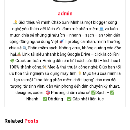
admin
Giới thiệu về mình Chào bạn! Mình là một blogger công
nghệ yêu thích viết lách ✍
, đam mê phần mềm
và luôn
muốn chia sẻ những gì hữu ích – nhanh – sạch – an toàn đến
cộng đồng người dùng Việt.
Tại blog cá nhân, mình thường
chia sẻ:
Phần mềm sạch: Không virus, không quảng cáo độc
hại.
Link tải siêu nhanh bằng Google Drive – click là có liền!
Crack an toàn: Hướng dẫn chi tiết cách cài đặt + kích hoạt
100% thành công.
Mẹo & thủ thuật công nghệ: Giúp bạn tối
ưu hóa trải nghiệm sử dụng máy tính.
Mục tiêu của mình là
tạo ra một "kho tàng phần mềm chất lượng" cho mọi đối
tượng: từ sinh viên, dân văn phòng đến dân chuyên kỹ thuật,
designer, coder...
Phương châm chia sẻ:
Sạch –
Nhanh –
Dễ dùng –
Cập nhật liên tục
Related
Posts