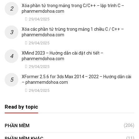
Xóa phần tử trong mảng trong C/C++ – lập trình C –
phanmemdohoa.com
29/04/2025
Xóa các phần tử trùng trong mảng 1 chiều C / C++ –
phanmemdohoa.com
29/04/2025
XMind 2023 – Hướng dẫn cài đặt chi tiết –
phanmemdohoa.com
29/04/2025
XFormer 2.5.6 for 3ds Max 2014 – 2022 – Hướng dẫn cài
– phanmemdohoa.com
29/04/2025
Read by topic
PHẦN MỀM
(206)
PHẦN MỀM KHÁC
(11)