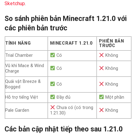
Sketchup
.
So sánh phiên bản Minecraft 1.21.0 với
các phiên bản trước
PHIÊN BẢN
TÍNH NĂNG
MINECRAFT 1.21.0
TRƯỚC
Trial Chamber
Có
Không
Vũ khí Mace & Wind
Có
Không
Charge
Quái vật Breeze &
Có
Không
Bogged
Hỗ trợ tiếng Việt
Đầy đủ
Một phần
Chưa có (có trong
Pale Garden
Không
1.21.30)
Các bản cập nhật tiếp theo sau 1.21.0