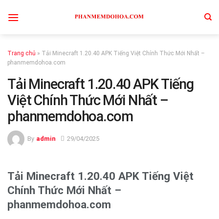
Skip
to
content
Trang chủ
»
Tải Minecraft 1.20.40 APK Tiếng Việt Chính Thức Mới Nhất –
phanmemdohoa.com
Tải Minecraft 1.20.40 APK Tiếng
Việt Chính Thức Mới Nhất –
phanmemdohoa.com
By
admin
29/04/2025
Tải Minecraft 1.20.40 APK Tiếng Việt
Chính Thức Mới Nhất –
phanmemdohoa.com