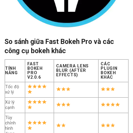
So sánh giữa Fast Bokeh Pro và các
công cụ bokeh khác
FAST
CÁC
CAMERA LENS
TÍNH
BOKEH
PLUGIN
BLUR (AFTER
NĂNG
PRO
BOKEH
EFFECTS)
V2.0.6
KHÁC
Tốc độ
xử lý
Xử lý
cạnh
Tùy
chỉnh
hình