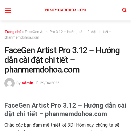
Skip
to
content
Trang chủ
»
FaceGen Artist Pro 3.12 – Hướng dẫn cài đặt chi tiết –
phanmemdohoa.com
FaceGen Artist Pro 3.12 – Hướng
dẫn cài đặt chi tiết –
phanmemdohoa.com
By
admin
29/04/2025
FaceGen Artist Pro 3.12 – Hướng dẫn cài
đặt chi tiết – phanmemdohoa.com
Chào các bạn đam mê thiết kế 3D! Hôm nay, chúng ta sẽ