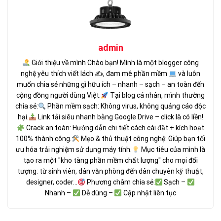
admin
Giới thiệu về mình Chào bạn! Mình là một blogger công
nghệ yêu thích viết lách ✍
, đam mê phần mềm
và luôn
muốn chia sẻ những gì hữu ích – nhanh – sạch – an toàn đến
cộng đồng người dùng Việt.
Tại blog cá nhân, mình thường
chia sẻ:
Phần mềm sạch: Không virus, không quảng cáo độc
hại.
Link tải siêu nhanh bằng Google Drive – click là có liền!
Crack an toàn: Hướng dẫn chi tiết cách cài đặt + kích hoạt
100% thành công.
Mẹo & thủ thuật công nghệ: Giúp bạn tối
ưu hóa trải nghiệm sử dụng máy tính.
Mục tiêu của mình là
tạo ra một "kho tàng phần mềm chất lượng" cho mọi đối
tượng: từ sinh viên, dân văn phòng đến dân chuyên kỹ thuật,
designer, coder...
Phương châm chia sẻ:
Sạch –
Nhanh –
Dễ dùng –
Cập nhật liên tục