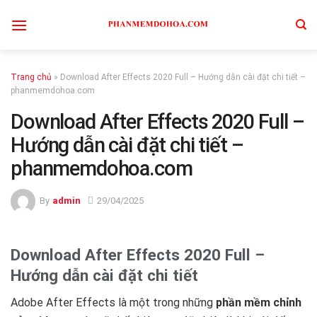
Skip
to
content
Trang chủ
»
Download After Effects 2020 Full – Hướng dẫn cài đặt chi tiết –
phanmemdohoa.com
Download After Effects 2020 Full –
Hướng dẫn cài đặt chi tiết –
phanmemdohoa.com
By
admin
29/04/2025
Download After Effects 2020 Full –
Hướng dẫn cài đặt chi tiết
Adobe After Effects là một trong những
phần mềm chỉnh