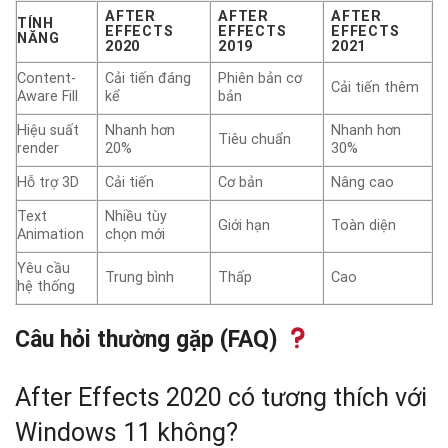
AFTER
AFTER
AFTER
TÍNH
EFFECTS
EFFECTS
EFFECTS
NĂNG
2020
2019
2021
Content-
Cải tiến đáng
Phiên bản cơ
Cải tiến thêm
Aware Fill
kể
bản
Hiệu suất
Nhanh hơn
Nhanh hơn
Tiêu chuẩn
render
20%
30%
Hỗ trợ 3D
Cải tiến
Cơ bản
Nâng cao
Text
Nhiều tùy
Giới hạn
Toàn diện
Animation
chọn mới
Yêu cầu
Trung bình
Thấp
Cao
hệ thống
Câu hỏi thường gặp (FAQ)
After Effects 2020 có tương thích với
Windows 11 không?