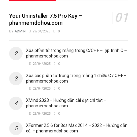
Your Uninstaller 7.5 Pro Key –
phanmemdohoa.com
BY
ADMIN
29/04/2025
0
Xóa phần tử trong mảng trong C/C++ – lập trình C –
phanmemdohoa.com
29/04/2025
0
Xóa các phần tử trùng trong mảng 1 chiều C / C++ –
phanmemdohoa.com
29/04/2025
0
XMind 2023 – Hướng dẫn cài đặt chi tiết –
phanmemdohoa.com
29/04/2025
0
XFormer 2.5.6 for 3ds Max 2014 – 2022 – Hướng dẫn
cài – phanmemdohoa.com