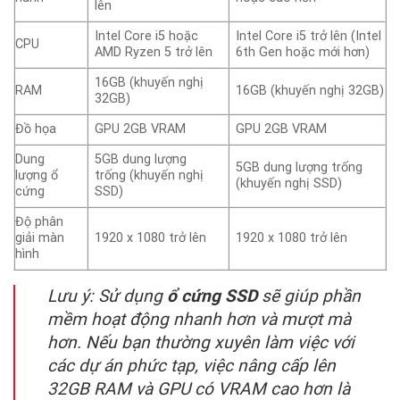
lên
Intel Core i5 hoặc
Intel Core i5 trở lên (Intel
CPU
AMD Ryzen 5 trở lên
6th Gen hoặc mới hơn)
16GB (khuyến nghị
RAM
16GB (khuyến nghị 32GB)
32GB)
Đồ họa
GPU 2GB VRAM
GPU 2GB VRAM
Dung
5GB dung lượng
5GB dung lượng trống
lượng ổ
trống (khuyến nghị
(khuyến nghị SSD)
cứng
SSD)
Độ phân
giải màn
1920 x 1080 trở lên
1920 x 1080 trở lên
hình
Lưu ý: Sử dụng
ổ cứng SSD
sẽ giúp phần
mềm hoạt động nhanh hơn và mượt mà
hơn. Nếu bạn thường xuyên làm việc với
các dự án phức tạp, việc nâng cấp lên
32GB RAM và GPU có VRAM cao hơn là