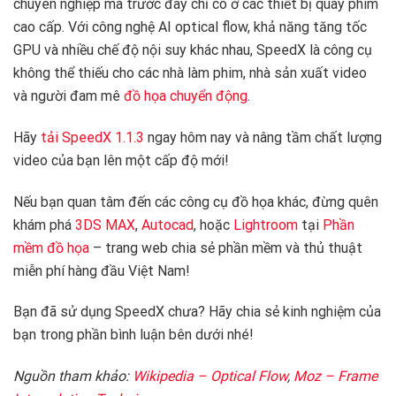
chuyên nghiệp mà trước đây chỉ có ở các thiết bị quay phim
cao cấp. Với công nghệ AI optical flow, khả năng tăng tốc
GPU và nhiều chế độ nội suy khác nhau, SpeedX là công cụ
không thể thiếu cho các nhà làm phim, nhà sản xuất video
và người đam mê
đồ họa chuyển động
.
Hãy
tải SpeedX 1.1.3
ngay hôm nay và nâng tầm chất lượng
video của bạn lên một cấp độ mới!
Nếu bạn quan tâm đến các công cụ đồ họa khác, đừng quên
khám phá
3DS MAX
,
Autocad
, hoặc
Lightroom
tại
Phần
mềm đồ họa
– trang web chia sẻ phần mềm và thủ thuật
miễn phí hàng đầu Việt Nam!
Bạn đã sử dụng SpeedX chưa? Hãy chia sẻ kinh nghiệm của
bạn trong phần bình luận bên dưới nhé!
Nguồn tham khảo:
Wikipedia – Optical Flow
,
Moz – Frame