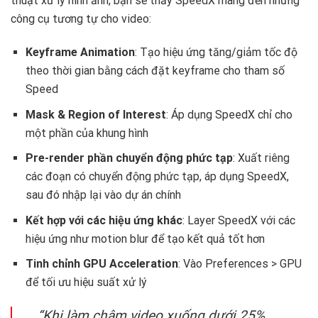
thuật xử lý hình ảnh, bạn sẽ thấy SpeedX mang đến những
công cụ tương tự cho video:
Keyframe Animation
: Tạo hiệu ứng tăng/giảm tốc độ
theo thời gian bằng cách đặt keyframe cho tham số
Speed
Mask & Region of Interest
: Áp dụng SpeedX chỉ cho
một phần của khung hình
Pre-render phần chuyển động phức tạp
: Xuất riêng
các đoạn có chuyển động phức tạp, áp dụng SpeedX,
sau đó nhập lại vào dự án chính
Kết hợp với các hiệu ứng khác
: Layer SpeedX với các
hiệu ứng như motion blur để tạo kết quả tốt hơn
Tinh chỉnh GPU Acceleration
: Vào Preferences > GPU
để tối ưu hiệu suất xử lý
“Khi làm chậm video xuống dưới 25%,