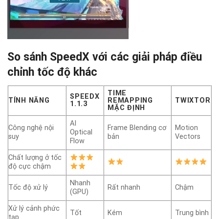
So sánh SpeedX với các giải pháp điều
chỉnh tốc độ khác
TIME
SPEEDX
TÍNH NĂNG
REMAPPING
TWIXTOR
1.1.3
MẶC ĐỊNH
AI
Công nghệ nội
Frame Blending cơ
Motion
Optical
suy
bản
Vectors
Flow
Chất lượng ở tốc
độ cực chậm
Nhanh
Tốc độ xử lý
Rất nhanh
Chậm
(GPU)
Xử lý cảnh phức
Tốt
Kém
Trung bình
tạp