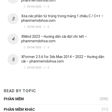
phanmemdohoa.com
29/04/2025
0
Xóa các phần tử trùng trong mảng 1 chiều C / C++ –
phanmemdohoa.com
29/04/2025
0
XMind 2023 – Hướng dẫn cài đặt chi tiết –
phanmemdohoa.com
29/04/2025
0
XFormer 2.5.6 for 3ds Max 2014 – 2022 – Hướng dẫn
cài – phanmemdohoa.com
29/04/2025
0
READ BY TOPIC
PHẦN MỀM
(206)
PHẦN MỀM KHÁC
(11)