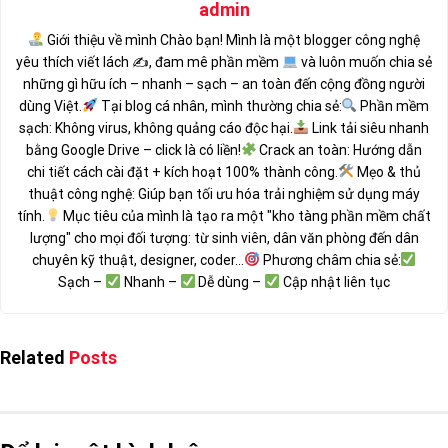
admin
Giới thiệu về mình Chào bạn! Mình là một blogger công nghệ
yêu thích viết lách ✍
, đam mê phần mềm
và luôn muốn chia sẻ
những gì hữu ích – nhanh – sạch – an toàn đến cộng đồng người
dùng Việt.
Tại blog cá nhân, mình thường chia sẻ:
Phần mềm
sạch: Không virus, không quảng cáo độc hại.
Link tải siêu nhanh
bằng Google Drive – click là có liền!
Crack an toàn: Hướng dẫn
chi tiết cách cài đặt + kích hoạt 100% thành công.
Mẹo & thủ
thuật công nghệ: Giúp bạn tối ưu hóa trải nghiệm sử dụng máy
tính.
Mục tiêu của mình là tạo ra một "kho tàng phần mềm chất
lượng" cho mọi đối tượng: từ sinh viên, dân văn phòng đến dân
chuyên kỹ thuật, designer, coder...
Phương châm chia sẻ:
Sạch –
Nhanh –
Dễ dùng –
Cập nhật liên tục
Related
Posts