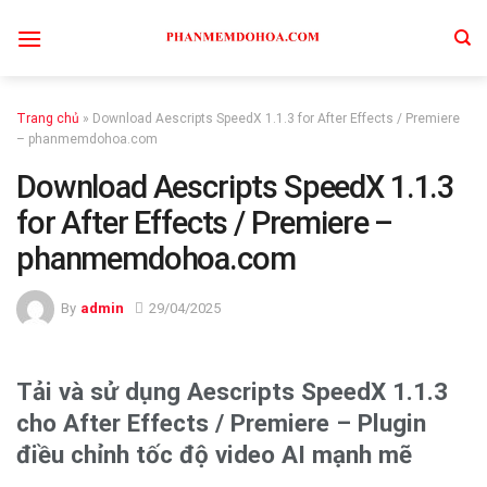
Skip
to
content
Trang chủ
»
Download Aescripts SpeedX 1.1.3 for After Effects / Premiere
– phanmemdohoa.com
Download Aescripts SpeedX 1.1.3
for After Effects / Premiere –
phanmemdohoa.com
By
admin
29/04/2025
Tải và sử dụng Aescripts SpeedX 1.1.3
cho After Effects / Premiere – Plugin
điều chỉnh tốc độ video AI mạnh mẽ