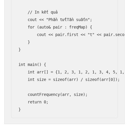
    // In kết quả

    cout << "Phần tửtTần suấtn";

    for (auto& pair : freqMap) {

        cout << pair.first << "t" << pair.second
    }

}

int main() {

    int arr[] = {1, 2, 3, 1, 2, 1, 3, 4, 5, 1, 2
    int size = sizeof(arr) / sizeof(arr[0]);

    countFrequency(arr, size);

    return 0;

}