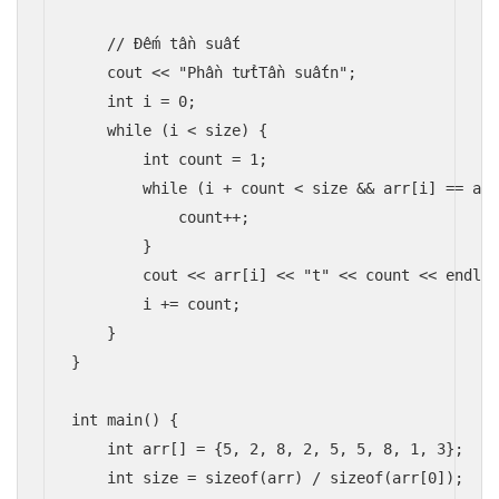
    // Đếm tần suất

    cout << "Phần tửtTần suấtn";

    int i = 0;

    while (i < size) {

        int count = 1;

        while (i + count < size && arr[i] == arr
            count++;

        }

        cout << arr[i] << "t" << count << endl;

        i += count;

    }

}

int main() {

    int arr[] = {5, 2, 8, 2, 5, 5, 8, 1, 3};

    int size = sizeof(arr) / sizeof(arr[0]);
