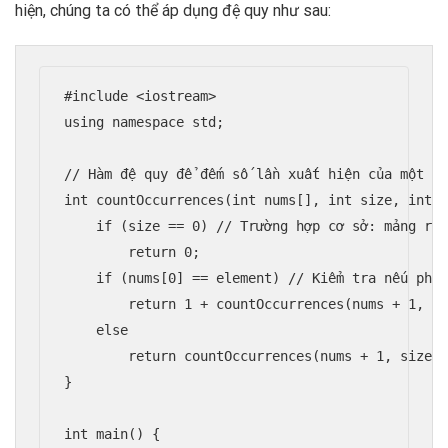
hiện, chúng ta có thể áp dụng đệ quy như sau:
#include <iostream>

using namespace std;

// Hàm đệ quy để đếm số lần xuất hiện của một ph
int countOccurrences(int nums[], int size, int e
    if (size == 0) // Trường hợp cơ sở: mảng rỗn
        return 0;

    if (nums[0] == element) // Kiểm tra nếu phần
        return 1 + countOccurrences(nums + 1, si
    else

        return countOccurrences(nums + 1, size -
}

int main() {
