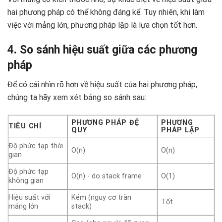
hai phương pháp có thể không đáng kể. Tuy nhiên, khi làm
việc với mảng lớn, phương pháp lặp là lựa chọn tốt hơn.
4. So sánh hiệu suất giữa các phương
pháp
Để có cái nhìn rõ hơn về hiệu suất của hai phương pháp,
chúng ta hãy xem xét bảng so sánh sau:
PHƯƠNG PHÁP ĐỆ
PHƯƠNG
TIÊU CHÍ
QUY
PHÁP LẶP
Độ phức tạp thời
O(n)
O(n)
gian
Độ phức tạp
O(n) - do stack frame
O(1)
không gian
Hiệu suất với
Kém (nguy cơ tràn
Tốt
mảng lớn
stack)