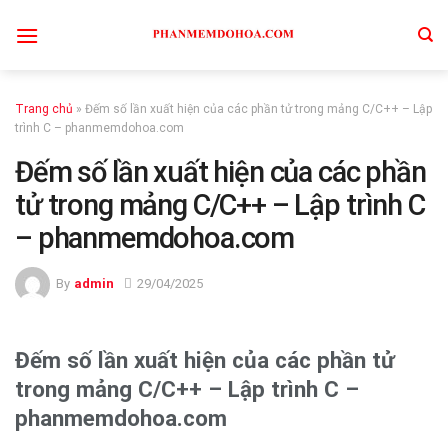
Skip
to
content
Trang chủ
»
Đếm số lần xuất hiện của các phần tử trong mảng C/C++ – Lập
trình C – phanmemdohoa.com
Đếm số lần xuất hiện của các phần
tử trong mảng C/C++ – Lập trình C
– phanmemdohoa.com
By
admin
29/04/2025
Đếm số lần xuất hiện của các phần tử
trong mảng C/C++ – Lập trình C –
phanmemdohoa.com