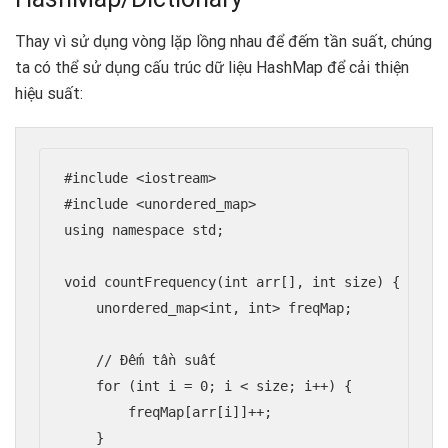
Thay vì sử dụng vòng lặp lồng nhau để đếm tần suất, chúng
ta có thể sử dụng cấu trúc dữ liệu HashMap để cải thiện
hiệu suất:
#include <iostream>

#include <unordered_map>

using namespace std;

void countFrequency(int arr[], int size) {

    unordered_map<int, int> freqMap;

    // Đếm tần suất

    for (int i = 0; i < size; i++) {

        freqMap[arr[i]]++;

    }
