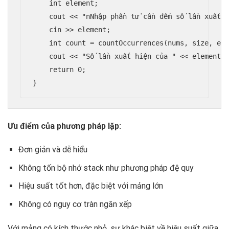
    int element;

    cout << "nNhập phần tử cần đếm số lần xuất h
    cin >> element;

    int count = countOccurrences(nums, size, ele
    cout << "Số lần xuất hiện của " << element <
    return 0;

}
Ưu điểm của phương pháp lặp:
Đơn giản và dễ hiểu
Không tốn bộ nhớ stack như phương pháp đệ quy
Hiệu suất tốt hơn, đặc biệt với mảng lớn
Không có nguy cơ tràn ngăn xếp
Với mảng có kích thước nhỏ, sự khác biệt về hiệu suất giữa