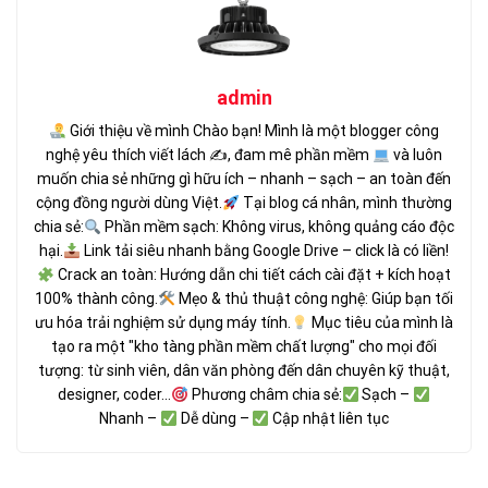
admin
Giới thiệu về mình Chào bạn! Mình là một blogger công
nghệ yêu thích viết lách ✍
, đam mê phần mềm
và luôn
muốn chia sẻ những gì hữu ích – nhanh – sạch – an toàn đến
cộng đồng người dùng Việt.
Tại blog cá nhân, mình thường
chia sẻ:
Phần mềm sạch: Không virus, không quảng cáo độc
hại.
Link tải siêu nhanh bằng Google Drive – click là có liền!
Crack an toàn: Hướng dẫn chi tiết cách cài đặt + kích hoạt
100% thành công.
Mẹo & thủ thuật công nghệ: Giúp bạn tối
ưu hóa trải nghiệm sử dụng máy tính.
Mục tiêu của mình là
tạo ra một "kho tàng phần mềm chất lượng" cho mọi đối
tượng: từ sinh viên, dân văn phòng đến dân chuyên kỹ thuật,
designer, coder...
Phương châm chia sẻ:
Sạch –
Nhanh –
Dễ dùng –
Cập nhật liên tục