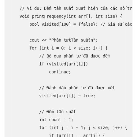
// Ví dụ: Đếm tần suất xuất hiện của các số tron
void printFrequency(int arr[], int size) {

    bool visited[100] = {false}; // Giả sử các p
    cout << "Phần tửtTần suấtn";

    for (int i = 0; i < size; i++) {

        // Bỏ qua phần tử đã được đếm

        if (visited[arr[i]])

            continue;

        // Đánh dấu phần tử đã được xét

        visited[arr[i]] = true;

        // Đếm tần suất

        int count = 1;

        for (int j = i + 1; j < size; j++) {

            if (arr[i] == arr[j]) {
