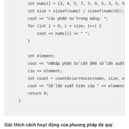
    int nums[] = {3, 4, 5, 7, 3, 9, 5, 3, 5, 9, 
    int size = sizeof(nums) / sizeof(nums[0]);

    cout << "Các phần tử trong mảng: ";

    for (int i = 0; i < size; i++) {

        cout << nums[i] << " ";

    }

    int element;

    cout << "nNhập phần tử cần đếm số lần xuất h
    cin >> element;

    int count = countOccurrences(nums, size, ele
    cout << "Số lần xuất hiện của " << element <
    return 0;

}
Giải thích cách hoạt động của phương pháp đệ quy: