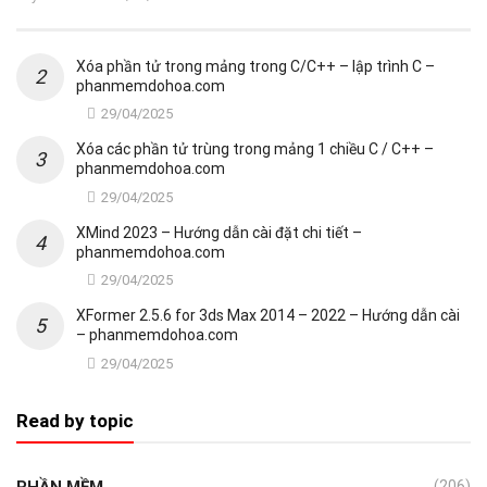
Xóa phần tử trong mảng trong C/C++ – lập trình C –
phanmemdohoa.com
29/04/2025
Xóa các phần tử trùng trong mảng 1 chiều C / C++ –
phanmemdohoa.com
29/04/2025
XMind 2023 – Hướng dẫn cài đặt chi tiết –
phanmemdohoa.com
29/04/2025
XFormer 2.5.6 for 3ds Max 2014 – 2022 – Hướng dẫn cài
– phanmemdohoa.com
29/04/2025
Read by topic
PHẦN MỀM
(206)