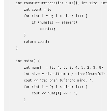
int countOccurrences(int nums[], int size, int e
    int count = 0;

    for (int i = 0; i < size; i++) {

        if (nums[i] == element)

            count++;

    }

    return count;

}

int main() {

    int nums[] = {2, 4, 5, 2, 4, 5, 2, 3, 8};

    int size = sizeof(nums) / sizeof(nums[0]);

    cout << "Các phần tử trong mảng: ";

    for (int i = 0; i < size; i++) {

        cout << nums[i] << " ";

    }
