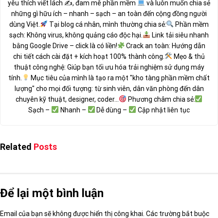
yêu thích viết lách ✍
, đam mê phần mềm
và luôn muốn chia sẻ
những gì hữu ích – nhanh – sạch – an toàn đến cộng đồng người
dùng Việt.
Tại blog cá nhân, mình thường chia sẻ:
Phần mềm
sạch: Không virus, không quảng cáo độc hại.
Link tải siêu nhanh
bằng Google Drive – click là có liền!
Crack an toàn: Hướng dẫn
chi tiết cách cài đặt + kích hoạt 100% thành công.
Mẹo & thủ
thuật công nghệ: Giúp bạn tối ưu hóa trải nghiệm sử dụng máy
tính.
Mục tiêu của mình là tạo ra một "kho tàng phần mềm chất
lượng" cho mọi đối tượng: từ sinh viên, dân văn phòng đến dân
chuyên kỹ thuật, designer, coder...
Phương châm chia sẻ:
Sạch –
Nhanh –
Dễ dùng –
Cập nhật liên tục
Related
Posts
Để lại một bình luận
Email của bạn sẽ không được hiển thị công khai.
Các trường bắt buộc