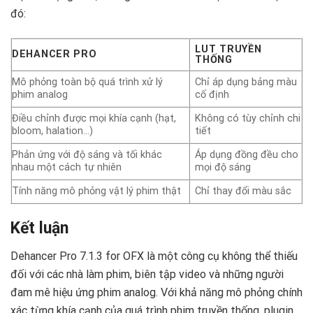
đó:
LUT TRUYỀN
DEHANCER PRO
THỐNG
Mô phỏng toàn bộ quá trình xử lý
Chỉ áp dụng bảng màu
phim analog
cố định
Điều chỉnh được mọi khía cạnh (hạt,
Không có tùy chỉnh chi
bloom, halation…)
tiết
Phản ứng với độ sáng và tối khác
Áp dụng đồng đều cho
nhau một cách tự nhiên
mọi độ sáng
Tính năng mô phỏng vật lý phim thật
Chỉ thay đổi màu sắc
Kết luận
Dehancer Pro 7.1.3 for OFX là một công cụ không thể thiếu
đối với các nhà làm phim, biên tập video và những người
đam mê hiệu ứng phim analog. Với khả năng mô phỏng chính
xác từng khía cạnh của quá trình phim truyền thống, plugin