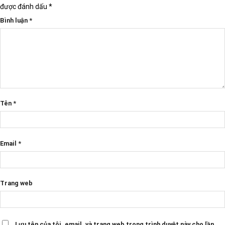
được đánh dấu
*
Bình luận
*
Tên
*
Email
*
Trang web
Lưu tên của tôi, email, và trang web trong trình duyệt này cho lần