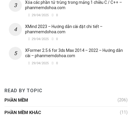
Xóa các phần tử trùng trong mảng 1 chiều C / C++ –
phanmemdohoa.com
29/04/2025
0
XMind 2023 – Hướng dẫn cài đặt chi tiết –
phanmemdohoa.com
29/04/2025
0
XFormer 2.5.6 for 3ds Max 2014 – 2022 – Hướng dẫn
cài – phanmemdohoa.com
29/04/2025
0
READ BY TOPIC
PHẦN MỀM
(206)
PHẦN MỀM KHÁC
(11)