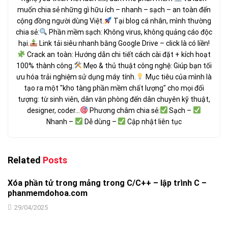
muốn chia sẻ những gì hữu ích – nhanh – sạch – an toàn đến
cộng đồng người dùng Việt.
Tại blog cá nhân, mình thường
chia sẻ:
Phần mềm sạch: Không virus, không quảng cáo độc
hại.
Link tải siêu nhanh bằng Google Drive – click là có liền!
Crack an toàn: Hướng dẫn chi tiết cách cài đặt + kích hoạt
100% thành công.
Mẹo & thủ thuật công nghệ: Giúp bạn tối
ưu hóa trải nghiệm sử dụng máy tính.
Mục tiêu của mình là
tạo ra một "kho tàng phần mềm chất lượng" cho mọi đối
tượng: từ sinh viên, dân văn phòng đến dân chuyên kỹ thuật,
designer, coder...
Phương châm chia sẻ:
Sạch –
Nhanh –
Dễ dùng –
Cập nhật liên tục
Related
Posts
Xóa phần tử trong mảng trong C/C++ – lập trình C –
phanmemdohoa.com
29/04/2025