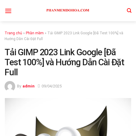
Skip
to
content
Trang chủ
»
Phần mềm
»
Tải GIMP 2023 Link Google [Đã Test 100%] và
Hướng Dẫn Cài Đặt Full
Tải GIMP 2023 Link Google [Đã
Test 100%] và Hướng Dẫn Cài Đặt
Full
By
admin
09/04/2025