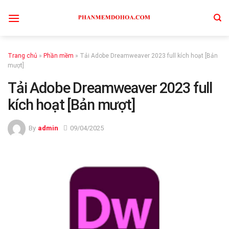
Skip
to
content
Trang chủ
»
Phần mềm
»
Tải Adobe Dreamweaver 2023 full kích hoạt [Bản
mượt]
Tải Adobe Dreamweaver 2023 full
kích hoạt [Bản mượt]
By
admin
09/04/2025