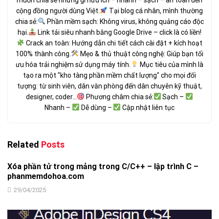
cộng đồng người dùng Việt.
Tại blog cá nhân, mình thường
chia sẻ:
Phần mềm sạch: Không virus, không quảng cáo độc
hại.
Link tải siêu nhanh bằng Google Drive – click là có liền!
Crack an toàn: Hướng dẫn chi tiết cách cài đặt + kích hoạt
100% thành công.
Mẹo & thủ thuật công nghệ: Giúp bạn tối
ưu hóa trải nghiệm sử dụng máy tính.
Mục tiêu của mình là
tạo ra một "kho tàng phần mềm chất lượng" cho mọi đối
tượng: từ sinh viên, dân văn phòng đến dân chuyên kỹ thuật,
designer, coder...
Phương châm chia sẻ:
Sạch –
Nhanh –
Dễ dùng –
Cập nhật liên tục
Related
Posts
Xóa phần tử trong mảng trong C/C++ – lập trình C –
phanmemdohoa.com
29/04/2025