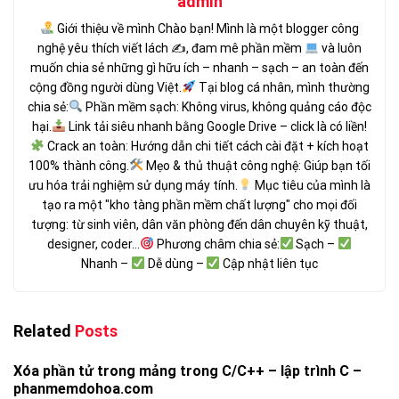
admin
Giới thiệu về mình Chào bạn! Mình là một blogger công
nghệ yêu thích viết lách ✍
, đam mê phần mềm
và luôn
muốn chia sẻ những gì hữu ích – nhanh – sạch – an toàn đến
cộng đồng người dùng Việt.
Tại blog cá nhân, mình thường
chia sẻ:
Phần mềm sạch: Không virus, không quảng cáo độc
hại.
Link tải siêu nhanh bằng Google Drive – click là có liền!
Crack an toàn: Hướng dẫn chi tiết cách cài đặt + kích hoạt
100% thành công.
Mẹo & thủ thuật công nghệ: Giúp bạn tối
ưu hóa trải nghiệm sử dụng máy tính.
Mục tiêu của mình là
tạo ra một "kho tàng phần mềm chất lượng" cho mọi đối
tượng: từ sinh viên, dân văn phòng đến dân chuyên kỹ thuật,
designer, coder...
Phương châm chia sẻ:
Sạch –
Nhanh –
Dễ dùng –
Cập nhật liên tục
Related
Posts
Xóa phần tử trong mảng trong C/C++ – lập trình C –
phanmemdohoa.com