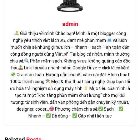
admin
Giới thiệu về mình Chào bạn! Mình là một blogger công
nghệ yêu thích viết lách ✍
, đam mê phần mềm
và luôn
muốn chia sẻ những gì hữu ích – nhanh – sạch – an toàn đến
cộng đồng người dùng Việt.
Tại blog cá nhân, mình thường
chia sẻ:
Phần mềm sạch: Không virus, không quảng cáo độc
hại.
Link tải siêu nhanh bằng Google Drive – click là có liền!
Crack an toàn: Hướng dẫn chi tiết cách cài đặt + kích hoạt
100% thành công.
Mẹo & thủ thuật công nghệ: Giúp bạn tối
ưu hóa trải nghiệm sử dụng máy tính.
Mục tiêu của mình là
tạo ra một "kho tàng phần mềm chất lượng" cho mọi đối
tượng: từ sinh viên, dân văn phòng đến dân chuyên kỹ thuật,
designer, coder...
Phương châm chia sẻ:
Sạch –
Nhanh –
Dễ dùng –
Cập nhật liên tục
Related
Posts