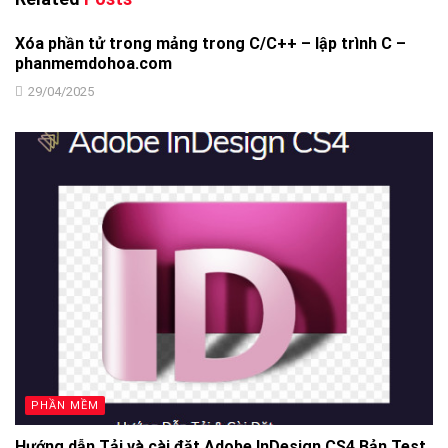
Xóa phần tử trong mảng trong C/C++ – lập trình C –
phanmemdohoa.com
29/04/2025
PHẦN MỀM
Hướng dẫn Tải và cài đặt Adobe InDesign CS4 Bản Test