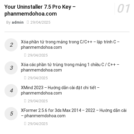
Your Uninstaller 7.5 Pro Key –
phanmemdohoa.com
By
admin
29/04/2025
Xóa phần tử trong mảng trong C/C++ – lập trình C –
phanmemdohoa.com
29/04/2025
Xóa các phần tử trùng trong mảng 1 chiều C / C++ –
phanmemdohoa.com
29/04/2025
XMind 2023 – Hướng dẫn cài đặt chi tiết –
phanmemdohoa.com
29/04/2025
XFormer 2.5.6 for 3ds Max 2014 – 2022 – Hướng dẫn cài
– phanmemdohoa.com
29/04/2025