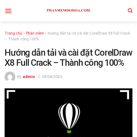
Skip
to
content
Trang chủ
»
Phần mềm
»
Hướng dẫn tải và cài đặt CorelDraw X8 Full Crack
– Thành công 100%
Hướng dẫn tải và cài đặt CorelDraw
X8 Full Crack – Thành công 100%
By
admin
09/04/2025