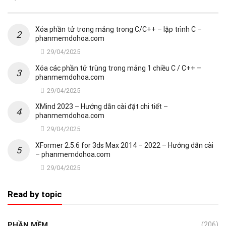
Xóa phần tử trong mảng trong C/C++ – lập trình C –
phanmemdohoa.com
29/04/2025
Xóa các phần tử trùng trong mảng 1 chiều C / C++ –
phanmemdohoa.com
29/04/2025
XMind 2023 – Hướng dẫn cài đặt chi tiết –
phanmemdohoa.com
29/04/2025
XFormer 2.5.6 for 3ds Max 2014 – 2022 – Hướng dẫn cài
– phanmemdohoa.com
29/04/2025
Read by topic
PHẦN MỀM
(206)