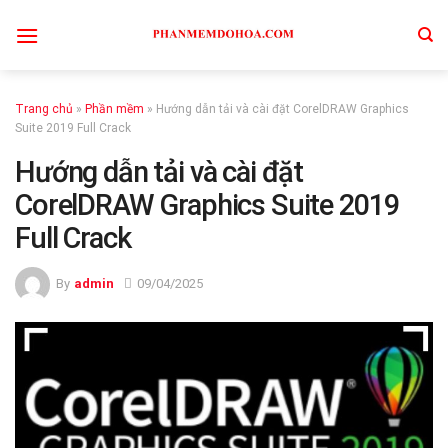
Skip
to
content
Trang chủ
»
Phần mềm
»
Hướng dẫn tải và cài đặt CorelDRAW Graphics
Suite 2019 Full Crack
Hướng dẫn tải và cài đặt
CorelDRAW Graphics Suite 2019
Full Crack
By
admin
09/04/2025