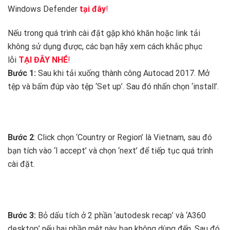
Windows Defender
tại đây
!
Nếu trong quá trình cài đặt gặp khó khăn hoặc link tải
không sử dụng được, các bạn hãy xem cách khắc phục
lỗi
TẠI ĐÂY NHÉ
!
Bước 1:
Sau khi tải xuống thành công Autocad 2017. Mở
tệp và bấm đúp vào tệp ‘Set up’. Sau đó nhấn chọn ‘install’.
Bước 2
: Click chọn ‘Country or Region’ là Vietnam, sau đó
bạn tích vào ‘I accept’ và chọn ‘next’ để tiếp tục quá trình
cài đặt.
Bước 3:
Bỏ dấu tích ở 2 phần ‘autodesk recap’ và ‘A360
desktop’ nếu hai phần mệt này bạn không dùng đến. Sau đó