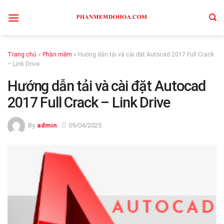
Skip
to
content
Trang chủ
»
Phần mềm
»
Hướng dẫn tải và cài đặt Autocad 2017 Full Crack
– Link Drive
Hướng dẫn tải và cài đặt Autocad
2017 Full Crack – Link Drive
By
admin
09/04/2025