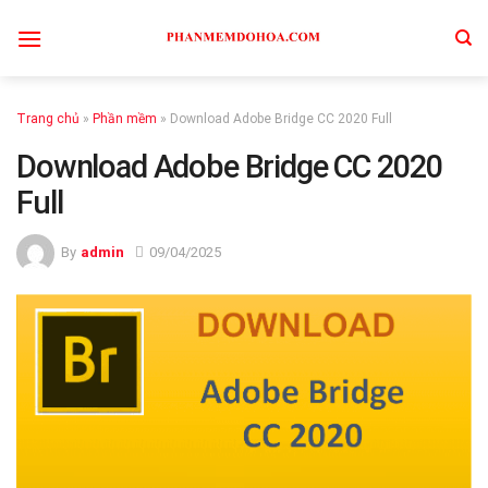
Skip
to
content
Trang chủ
»
Phần mềm
»
Download Adobe Bridge CC 2020 Full
Download Adobe Bridge CC 2020
Full
By
admin
09/04/2025