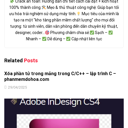
Crack an toàn: Hướng dẫn chi tiết cách cài đặt + kích hoạt
100% thành công.
Mẹo & thủ thuật công nghệ: Giúp bạn tối
ưu hóa trải nghiệm sử dụng máy tính.
Mục tiêu của mình là
tạo ra một "kho tàng phần mềm chất lượng" cho mọi đối
tượng: từ sinh viên, dân văn phòng đến dân chuyên kỹ thuật,
designer, coder...
Phương châm chia sẻ:
Sạch –
Nhanh –
Dễ dùng –
Cập nhật liên tục
Related
Posts
Xóa phần tử trong mảng trong C/C++ – lập trình C –
phanmemdohoa.com
29/04/2025