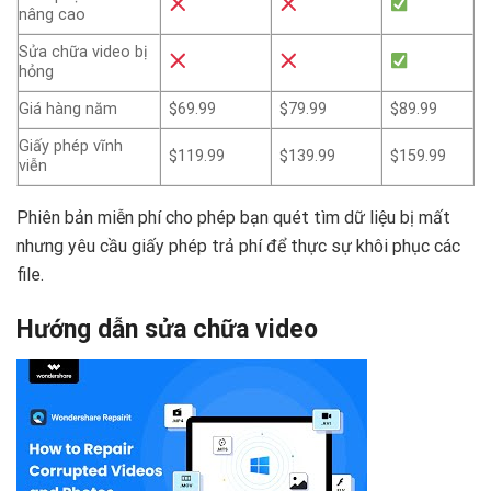
nâng cao
Sửa chữa video bị
hỏng
Giá hàng năm
$69.99
$79.99
$89.99
Giấy phép vĩnh
$119.99
$139.99
$159.99
viễn
Phiên bản miễn phí cho phép bạn quét tìm dữ liệu bị mất
nhưng yêu cầu giấy phép trả phí để thực sự khôi phục các
file.
Hướng dẫn sửa chữa video