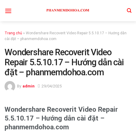
Skip
to
content
Trang chủ
»
Wondershare Recoverit Video Repair 5.5.10.17 – Hướng dẫn
cài đặt – phanmemdohoa.com
Wondershare Recoverit Video
Repair 5.5.10.17 – Hướng dẫn cài
đặt – phanmemdohoa.com
By
admin
29/04/2025
Wondershare Recoverit Video Repair
5.5.10.17 – Hướng dẫn cài đặt –
phanmemdohoa.com