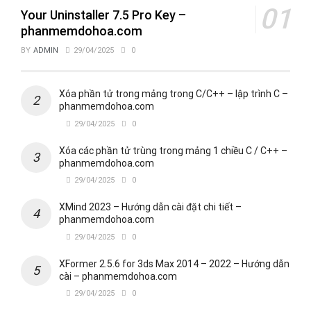
Your Uninstaller 7.5 Pro Key –
phanmemdohoa.com
BY
ADMIN
29/04/2025
0
Xóa phần tử trong mảng trong C/C++ – lập trình C –
phanmemdohoa.com
29/04/2025
0
Xóa các phần tử trùng trong mảng 1 chiều C / C++ –
phanmemdohoa.com
29/04/2025
0
XMind 2023 – Hướng dẫn cài đặt chi tiết –
phanmemdohoa.com
29/04/2025
0
XFormer 2.5.6 for 3ds Max 2014 – 2022 – Hướng dẫn
cài – phanmemdohoa.com
29/04/2025
0