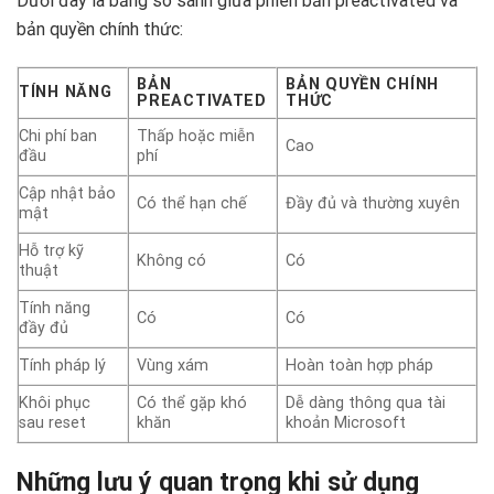
Dưới đây là bảng so sánh giữa phiên bản preactivated và
bản quyền chính thức:
BẢN
BẢN QUYỀN CHÍNH
TÍNH NĂNG
PREACTIVATED
THỨC
Chi phí ban
Thấp hoặc miễn
Cao
đầu
phí
Cập nhật bảo
Có thể hạn chế
Đầy đủ và thường xuyên
mật
Hỗ trợ kỹ
Không có
Có
thuật
Tính năng
Có
Có
đầy đủ
Tính pháp lý
Vùng xám
Hoàn toàn hợp pháp
Khôi phục
Có thể gặp khó
Dễ dàng thông qua tài
sau reset
khăn
khoản Microsoft
Những lưu ý quan trọng khi sử dụng