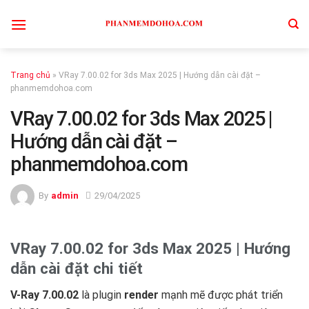
Skip
to
content
Trang chủ
»
VRay 7.00.02 for 3ds Max 2025 | Hướng dẫn cài đặt –
phanmemdohoa.com
VRay 7.00.02 for 3ds Max 2025 |
Hướng dẫn cài đặt –
phanmemdohoa.com
By
admin
29/04/2025
VRay 7.00.02 for 3ds Max 2025 | Hướng
dẫn cài đặt chi tiết
V-Ray 7.00.02
là plugin
render
mạnh mẽ được phát triển