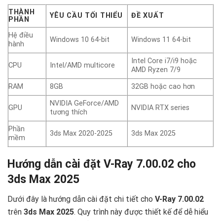
THÀNH
YÊU CẦU TỐI THIỂU
ĐỀ XUẤT
PHẦN
Hệ điều
Windows 10 64-bit
Windows 11 64-bit
hành
Intel Core i7/i9 hoặc
CPU
Intel/AMD multicore
AMD Ryzen 7/9
RAM
8GB
32GB hoặc cao hơn
NVIDIA GeForce/AMD
GPU
NVIDIA RTX series
tương thích
Phần
3ds Max 2020-2025
3ds Max 2025
mềm
Hướng dẫn cài đặt V-Ray 7.00.02 cho
3ds Max 2025 ️
Dưới đây là hướng dẫn cài đặt chi tiết cho
V-Ray 7.00.02
trên
3ds Max 2025
. Quy trình này được thiết kế để dễ hiểu