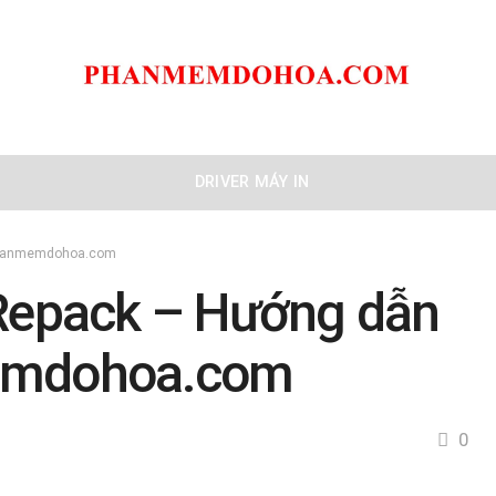
DRIVER MÁY IN
– phanmemdohoa.com
 Repack – Hướng dẫn
memdohoa.com
0