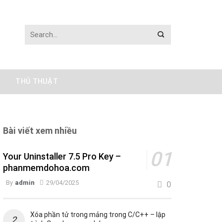
THỦ THUẬT
Bài viết xem nhiều
Your Uninstaller 7.5 Pro Key –
phanmemdohoa.com
By
admin
29/04/2025
0
Xóa phần tử trong mảng trong C/C++ – lập