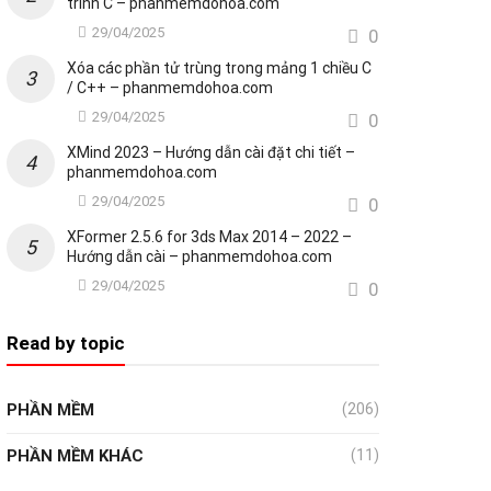
trình C – phanmemdohoa.com
29/04/2025
0
Xóa các phần tử trùng trong mảng 1 chiều C
/ C++ – phanmemdohoa.com
29/04/2025
0
XMind 2023 – Hướng dẫn cài đặt chi tiết –
phanmemdohoa.com
29/04/2025
0
XFormer 2.5.6 for 3ds Max 2014 – 2022 –
Hướng dẫn cài – phanmemdohoa.com
29/04/2025
0
Read by topic
PHẦN MỀM
(206)
PHẦN MỀM KHÁC
(11)