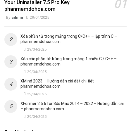
Your Uninstaller 7.5 Pro Key –
phanmemdohoa.com
By
admin
29/04/2025
Xóa phần tử trong mảng trong C/C++ – lập trình C –
phanmemdohoa.com
29/04/2025
Xóa các phần tử trùng trong mảng 1 chiều C / C++ –
phanmemdohoa.com
29/04/2025
XMind 2023 – Hướng dẫn cài đặt chi tiết –
phanmemdohoa.com
29/04/2025
XFormer 2.5.6 for 3ds Max 2014 – 2022 – Hướng dẫn cài
– phanmemdohoa.com
29/04/2025