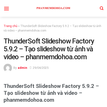
Skip
to
content
Trang chủ
»
ThunderSoft Slideshow Factory 5.9.2 – Tạo slideshow từ ảnh
và video – phanmemdohoa.com
ThunderSoft Slideshow Factory
5.9.2 – Tạo slideshow từ ảnh và
video – phanmemdohoa.com
By
admin
29/04/2025
ThunderSoft Slideshow Factory 5.9.2 –
Tạo slideshow từ ảnh và video –
phanmemdohoa.com