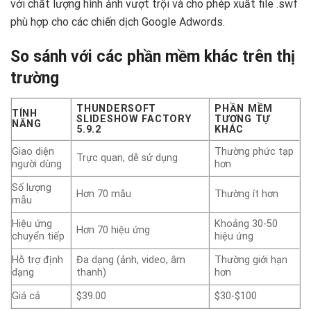
với chất lượng hình ảnh vượt trội và cho phép xuất file .swf
phù hợp cho các chiến dịch Google Adwords.
So sánh với các phần mềm khác trên thị
trường
THUNDERSOFT
PHẦN MỀM
TÍNH
SLIDESHOW FACTORY
TƯƠNG TỰ
NĂNG
5.9.2
KHÁC
Giao diện
Thường phức tạp
Trực quan, dễ sử dụng
người dùng
hơn
Số lượng
Hơn 70 mẫu
Thường ít hơn
mẫu
Hiệu ứng
Khoảng 30-50
Hơn 70 hiệu ứng
chuyển tiếp
hiệu ứng
Hỗ trợ định
Đa dạng (ảnh, video, âm
Thường giới hạn
dạng
thanh)
hơn
Giá cả
$39.00
$30-$100