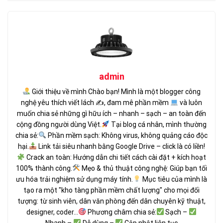
admin
Giới thiệu về mình Chào bạn! Mình là một blogger công
nghệ yêu thích viết lách ✍
, đam mê phần mềm
và luôn
muốn chia sẻ những gì hữu ích – nhanh – sạch – an toàn đến
cộng đồng người dùng Việt.
Tại blog cá nhân, mình thường
chia sẻ:
Phần mềm sạch: Không virus, không quảng cáo độc
hại.
Link tải siêu nhanh bằng Google Drive – click là có liền!
Crack an toàn: Hướng dẫn chi tiết cách cài đặt + kích hoạt
100% thành công.
Mẹo & thủ thuật công nghệ: Giúp bạn tối
ưu hóa trải nghiệm sử dụng máy tính.
Mục tiêu của mình là
tạo ra một "kho tàng phần mềm chất lượng" cho mọi đối
tượng: từ sinh viên, dân văn phòng đến dân chuyên kỹ thuật,
designer, coder...
Phương châm chia sẻ:
Sạch –
Nhanh –
Dễ dùng –
Cập nhật liên tục