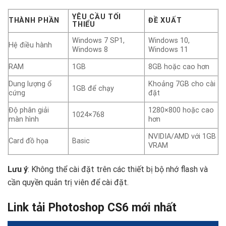
YÊU CẦU TỐI
THÀNH PHẦN
ĐỀ XUẤT
THIỂU
Windows 7 SP1,
Windows 10,
Hệ điều hành
Windows 8
Windows 11
RAM
1GB
8GB hoặc cao hơn
Dung lượng ổ
Khoảng 7GB cho cài
1GB để chạy
cứng
đặt
Độ phân giải
1280×800 hoặc cao
1024×768
màn hình
hơn
NVIDIA/AMD với 1GB
Card đồ họa
Basic
VRAM
Lưu ý
: Không thể cài đặt trên các thiết bị bộ nhớ flash và
cần quyền quản trị viên để cài đặt.
Link tải Photoshop CS6 mới nhất