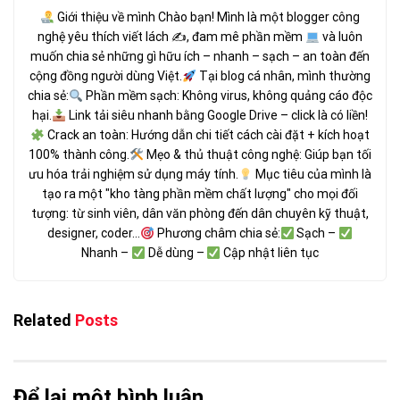
Giới thiệu về mình Chào bạn! Mình là một blogger công
nghệ yêu thích viết lách ✍
, đam mê phần mềm
và luôn
muốn chia sẻ những gì hữu ích – nhanh – sạch – an toàn đến
cộng đồng người dùng Việt.
Tại blog cá nhân, mình thường
chia sẻ:
Phần mềm sạch: Không virus, không quảng cáo độc
hại.
Link tải siêu nhanh bằng Google Drive – click là có liền!
Crack an toàn: Hướng dẫn chi tiết cách cài đặt + kích hoạt
100% thành công.
Mẹo & thủ thuật công nghệ: Giúp bạn tối
ưu hóa trải nghiệm sử dụng máy tính.
Mục tiêu của mình là
tạo ra một "kho tàng phần mềm chất lượng" cho mọi đối
tượng: từ sinh viên, dân văn phòng đến dân chuyên kỹ thuật,
designer, coder...
Phương châm chia sẻ:
Sạch –
Nhanh –
Dễ dùng –
Cập nhật liên tục
Related
Posts
Để lại một bình luận