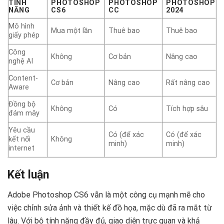
TÍNH
PHOTOSHOP
PHOTOSHOP
PHOTOSHOP
NĂNG
CS6
CC
2024
Mô hình
Mua một lần
Thuê bao
Thuê bao
giấy phép
Công
Không
Cơ bản
Nâng cao
nghệ AI
Content-
Cơ bản
Nâng cao
Rất nâng cao
Aware
Đồng bộ
Không
Có
Tích hợp sâu
đám mây
Yêu cầu
Có (để xác
Có (để xác
kết nối
Không
minh)
minh)
internet
Kết luận
Adobe Photoshop CS6 vẫn là một công cụ mạnh mẽ cho
việc chỉnh sửa ảnh và thiết kế đồ họa, mặc dù đã ra mắt từ
lâu. Với bộ tính năng đầy đủ, giao diện trực quan và khả