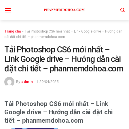
Skip
to
content
Trang chủ
»
Tải Photoshop CS6 mới nhất – Link Google drive – Hướng dẫn
cài đặt chi tiết – phanmemdohoa.com
Tải Photoshop CS6 mới nhất –
Link Google drive – Hướng dẫn cài
đặt chi tiết – phanmemdohoa.com
By
admin
29/04/2025
Tải Photoshop CS6 mới nhất – Link
Google drive – Hướng dẫn cài đặt chi
tiết – phanmemdohoa.com