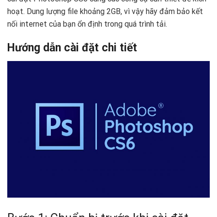
hoạt. Dung lượng file khoảng 2GB, vì vậy hãy đảm bảo kết
nối internet của bạn ổn định trong quá trình tải.
Hướng dẫn cài đặt chi tiết