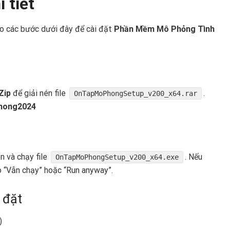
 tiết
heo các bước dưới đây để cài đặt
Phần Mềm Mô Phỏng Tình
Zip
để giải nén file
.
OnTapMoPhongSetup_v200_x64.rar
hong2024
n và chạy file
. Nếu
OnTapMoPhongSetup_v200_x64.exe
 “Vẫn chạy” hoặc “Run anyway”.
 đặt
)