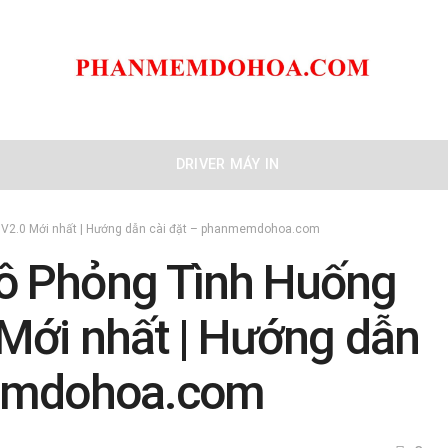
DRIVER MÁY IN
V2.0 Mới nhất | Hướng dẫn cài đặt – phanmemdohoa.com
ô Phỏng Tình Huống
Mới nhất | Hướng dẫn
memdohoa.com