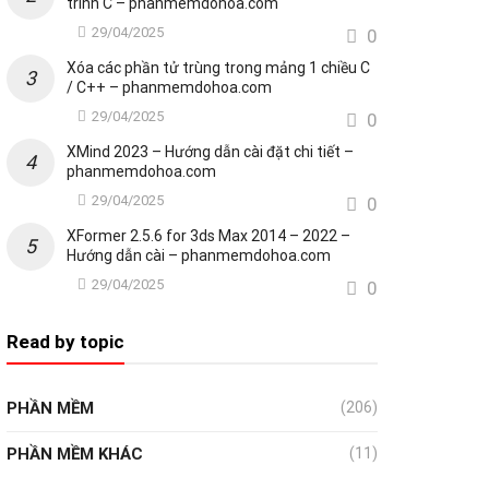
trình C – phanmemdohoa.com
29/04/2025
0
Xóa các phần tử trùng trong mảng 1 chiều C
/ C++ – phanmemdohoa.com
29/04/2025
0
XMind 2023 – Hướng dẫn cài đặt chi tiết –
phanmemdohoa.com
29/04/2025
0
XFormer 2.5.6 for 3ds Max 2014 – 2022 –
Hướng dẫn cài – phanmemdohoa.com
29/04/2025
0
Read by topic
PHẦN MỀM
(206)
PHẦN MỀM KHÁC
(11)