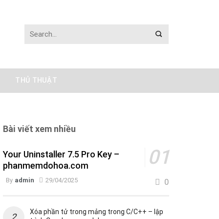
THỦ THUẬT
Bài viết xem nhiều
Your Uninstaller 7.5 Pro Key –
phanmemdohoa.com
By
admin
29/04/2025
0
Xóa phần tử trong mảng trong C/C++ – lập