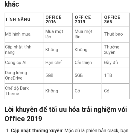
khác
OFFICE
OFFICE
OFFICE
TÍNH NĂNG
2016
2019
365
Mua một
Mua một
Mô hình mua
Thuê bao
lần
lần
Cập nhật tính
Thường
Không
Không
năng
xuyên
Công cụ AI
Hạn chế
Cải thiện
Đầy đủ
Dung lượng
5GB
5GB
1TB
OneDrive
Chế độ Dark
Không
Có
Có
Theme
Lời khuyên để tối ưu hóa trải nghiệm với
Office 2019
Cập nhật thường xuyên
: Mặc dù là phiên bản crack, bạn