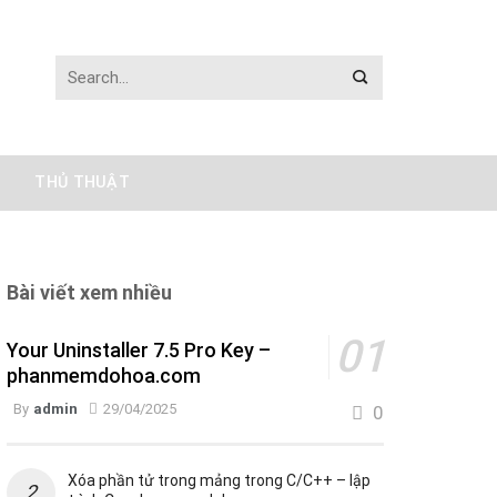
THỦ THUẬT
Bài viết xem nhiều
Your Uninstaller 7.5 Pro Key –
phanmemdohoa.com
By
admin
29/04/2025
0
Xóa phần tử trong mảng trong C/C++ – lập