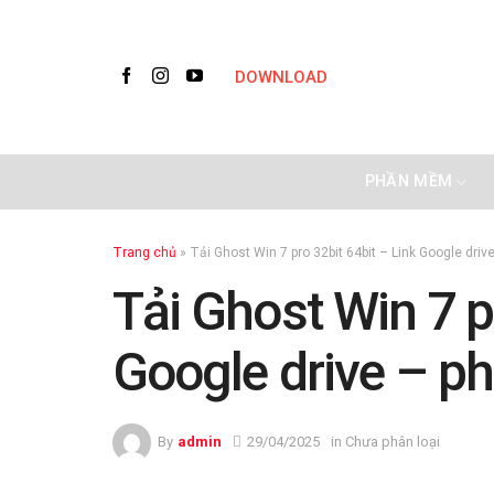
Skip
to
content
DOWNLOAD
PHẦN MỀM
Trang chủ
»
Tải Ghost Win 7 pro 32bit 64bit – Link Google d
Tải Ghost Win 7 p
Google drive –
By
admin
29/04/2025
in Chưa phân loại