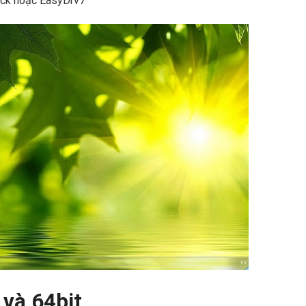
ack hoặc EasyDrv7
 và 64bit