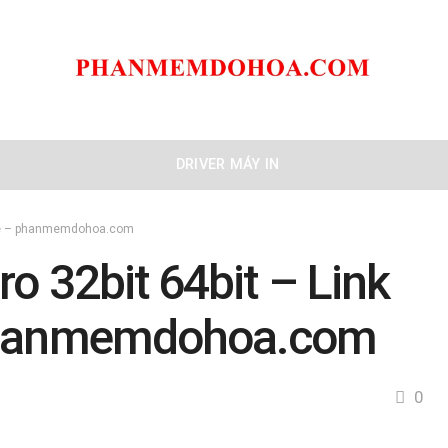
DRIVER MÁY IN
rive – phanmemdohoa.com
ro 32bit 64bit – Link
 phanmemdohoa.com
0