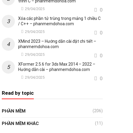
trình C – phanmemdohoa.com
29/04/2025
0
Xóa các phần tử trùng trong mảng 1 chiều C
/ C++ – phanmemdohoa.com
29/04/2025
0
XMind 2023 – Hướng dẫn cài đặt chi tiết –
phanmemdohoa.com
29/04/2025
0
XFormer 2.5.6 for 3ds Max 2014 – 2022 –
Hướng dẫn cài – phanmemdohoa.com
29/04/2025
0
Read by topic
PHẦN MỀM
(206)
PHẦN MỀM KHÁC
(11)