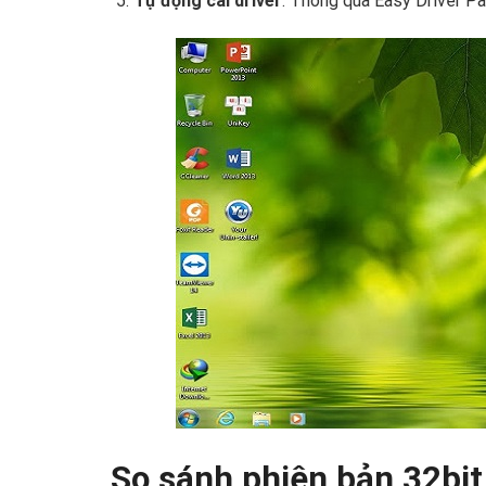
Tự động cài driver
: Thông qua Easy Driver P
So sánh phiên bản 32bit