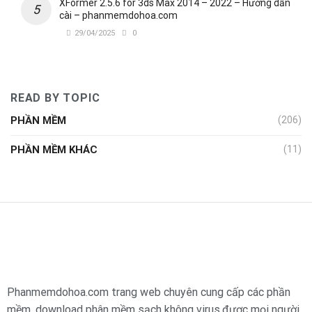
XFormer 2.5.6 for 3ds Max 2014 – 2022 – Hướng dẫn
cài – phanmemdohoa.com
29/04/2025
0
READ BY TOPIC
PHẦN MỀM
(206)
PHẦN MỀM KHÁC
(11)
Phanmemdohoa.com trang web chuyên cung cấp các phần
mềm, download phân mềm sạch không virus,được mọi người