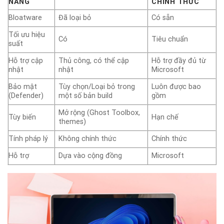
NĂNG
CHÍNH THỨC
Bloatware
Đã loại bỏ
Có sẵn
Tối ưu hiệu
Có
Tiêu chuẩn
suất
Hỗ trợ cập
Thủ công, có thể cập
Hỗ trợ đầy đủ từ
nhật
nhật
Microsoft
Bảo mật
Tùy chọn/Loại bỏ trong
Luôn được bao
(Defender)
một số bản build
gồm
Mở rộng (Ghost Toolbox,
Tùy biến
Hạn chế
themes)
Tính pháp lý
Không chính thức
Chính thức
Hỗ trợ
Dựa vào cộng đồng
Microsoft