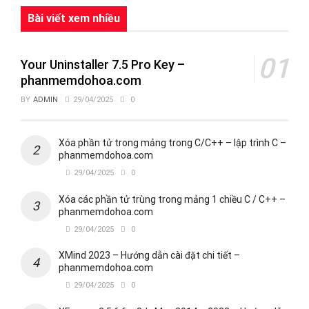
Bài viết xem nhiều
Your Uninstaller 7.5 Pro Key –
phanmemdohoa.com
BY
ADMIN
29/04/2025
0
Xóa phần tử trong mảng trong C/C++ – lập trình C –
phanmemdohoa.com
29/04/2025
0
Xóa các phần tử trùng trong mảng 1 chiều C / C++ –
phanmemdohoa.com
29/04/2025
0
XMind 2023 – Hướng dẫn cài đặt chi tiết –
phanmemdohoa.com
29/04/2025
0