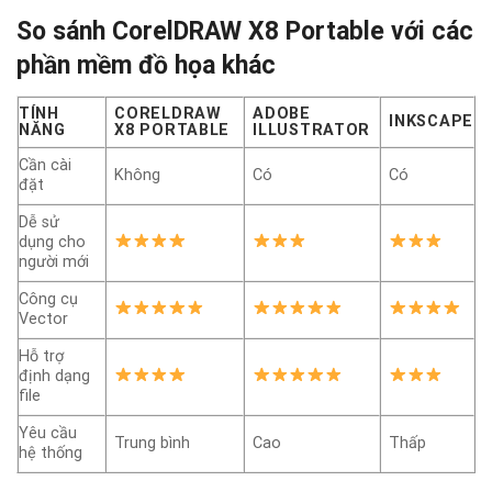
So sánh CorelDRAW X8 Portable với các
phần mềm đồ họa khác
TÍNH
CORELDRAW
ADOBE
INKSCAPE
NĂNG
X8 PORTABLE
ILLUSTRATOR
Cần cài
Không
Có
Có
đặt
Dễ sử
dụng cho
người mới
Công cụ
Vector
Hỗ trợ
định dạng
file
Yêu cầu
Trung bình
Cao
Thấp
hệ thống