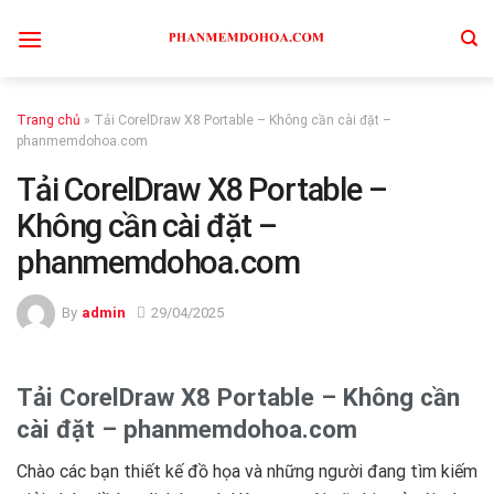
Skip
to
content
Trang chủ
»
Tải CorelDraw X8 Portable – Không cần cài đặt –
phanmemdohoa.com
Tải CorelDraw X8 Portable –
Không cần cài đặt –
phanmemdohoa.com
By
admin
29/04/2025
Tải CorelDraw X8 Portable – Không cần
cài đặt – phanmemdohoa.com
Chào các bạn thiết kế đồ họa và những người đang tìm kiếm