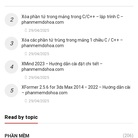
Xóa phần tử trong mảng trong C/C++ – lập trình C –
phanmemdohoa.com
29/04/2025
Xóa các phần tử trùng trong mảng 1 chiều C / C++ –
phanmemdohoa.com
29/04/2025
XMind 2023 – Hướng dẫn cài đặt chi tiết –
phanmemdohoa.com
29/04/2025
XFormer 2.5.6 for 3ds Max 2014 – 2022 – Hướng dẫn cài
– phanmemdohoa.com
29/04/2025
Read by topic
PHẦN MỀM
(206)