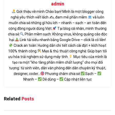
admin
Giới thiệu về mình Chào bạn! Mình là một blogger công
nghệ yêu thích viết lách ✍
, đam mê phần mềm
và luôn
muốn chia sẻ những gì hữu ích – nhanh – sạch – an toàn đến
cộng đồng người dùng Việt.
Tại blog cá nhân, mình thường
chia sẻ:
Phần mềm sạch: Không virus, không quảng cáo độc
hại.
Link tải siêu nhanh bằng Google Drive – click là có liền!
Crack an toàn: Hướng dẫn chi tiết cách cài đặt + kích hoạt
100% thành công.
Mẹo & thủ thuật công nghệ: Giúp bạn tối
ưu hóa trải nghiệm sử dụng máy tính.
Mục tiêu của mình là
tạo ra một "kho tàng phần mềm chất lượng" cho mọi đối
tượng: từ sinh viên, dân văn phòng đến dân chuyên kỹ thuật,
designer, coder...
Phương châm chia sẻ:
Sạch –
Nhanh –
Dễ dùng –
Cập nhật liên tục
Related
Posts