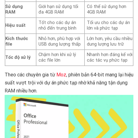
Sử dụng
Giới hạn sử dụng tối
Có thể sử dụng hơn
RAM
đa 4GB RAM
4GB RAM
Tốt cho các dự án
Tối ưu cho các dự án
Hiệu suất
nhỏ đến trung bình
lớn và phức tạp
Kích thước
Nhỏ hơn, phù hợp với
Lớn hơn, yêu cầu nhiều
file
USB dung lượng thấp
dung lượng lưu trữ
Chậm hơn khi xử lý
Nhanh hơn đáng kể với
Tốc độ xử lý
các file lớn
các tác vụ phức tạp
Theo các chuyên gia từ
Moz
, phiên bản 64-bit mang lại hiệu
suất vượt trội với dự án phức tạp nhờ khả năng tận dụng
RAM nhiều hơn.