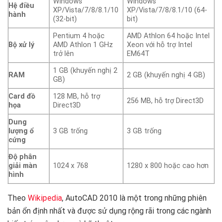
Windows
Windows
Hệ điều
XP/Vista/7/8/8.1/10
XP/Vista/7/8/8.1/10 (64-
hành
(32-bit)
bit)
Pentium 4 hoặc
AMD Athlon 64 hoặc Intel
Bộ xử lý
AMD Athlon 1 GHz
Xeon với hỗ trợ Intel
trở lên
EM64T
1 GB (khuyến nghị 2
RAM
2 GB (khuyến nghị 4 GB)
GB)
Card đồ
128 MB, hỗ trợ
256 MB, hỗ trợ Direct3D
họa
Direct3D
Dung
lượng ổ
3 GB trống
3 GB trống
cứng
Độ phân
giải màn
1024 x 768
1280 x 800 hoặc cao hơn
hình
Theo
Wikipedia
, AutoCAD 2010 là một trong những phiên
bản ổn định nhất và được sử dụng rộng rãi trong các ngành