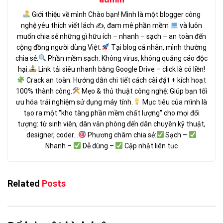
Giới thiệu về mình Chào bạn! Mình là một blogger công
nghệ yêu thích viết lách ✍
, đam mê phần mềm
và luôn
muốn chia sẻ những gì hữu ích – nhanh – sạch – an toàn đến
cộng đồng người dùng Việt.
Tại blog cá nhân, mình thường
chia sẻ:
Phần mềm sạch: Không virus, không quảng cáo độc
hại.
Link tải siêu nhanh bằng Google Drive – click là có liền!
Crack an toàn: Hướng dẫn chi tiết cách cài đặt + kích hoạt
100% thành công.
Mẹo & thủ thuật công nghệ: Giúp bạn tối
ưu hóa trải nghiệm sử dụng máy tính.
Mục tiêu của mình là
tạo ra một "kho tàng phần mềm chất lượng" cho mọi đối
tượng: từ sinh viên, dân văn phòng đến dân chuyên kỹ thuật,
designer, coder...
Phương châm chia sẻ:
Sạch –
Nhanh –
Dễ dùng –
Cập nhật liên tục
Related
Posts