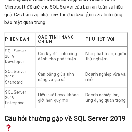
Microsoft để giữ cho SQL Server của bạn an toàn và hiệu
quả. Các bản cập nhật này thường bao gồm các tính năng
bảo mật quan trọng.
CÁC TÍNH NĂNG
PHIÊN BẢN
PHÙ HỢP VỚI
CHÍNH
SQL Server
Có đầy đủ tính năng,
Nhà phát triển, người
2019
dành cho phát triển
thử nghiệm
Developer
SQL Server
Cân bằng giữa tính
Doanh nghiệp vừa và
2019
năng và giá cả
nhỏ
Standard
SQL Server
Hiệu suất cao, không
Doanh nghiệp lớn,
2019
giới hạn quy mô
ứng dụng quan trọng
Enterprise
Câu hỏi thường gặp về SQL Server 2019