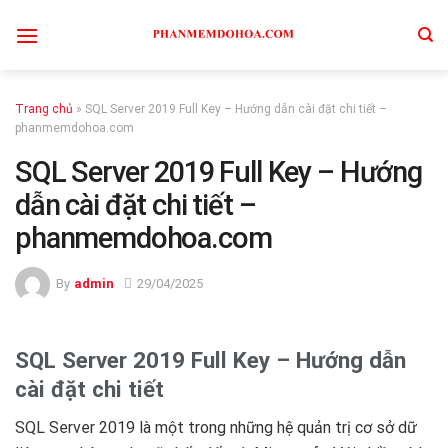
Skip
to
content
Trang chủ
»
SQL Server 2019 Full Key – Hướng dẫn cài đặt chi tiết –
phanmemdohoa.com
SQL Server 2019 Full Key – Hướng
dẫn cài đặt chi tiết –
phanmemdohoa.com
By
admin
29/04/2025
SQL Server 2019 Full Key – Hướng dẫn
cài đặt chi tiết
SQL Server 2019 là một trong những hệ quản trị cơ sở dữ