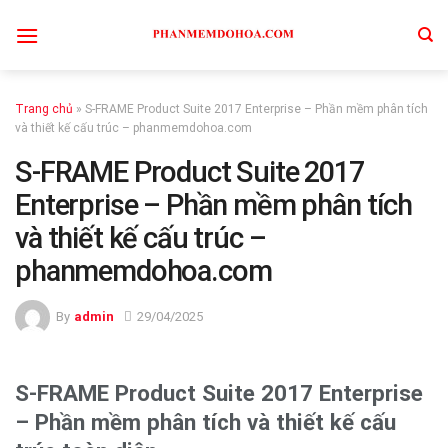
Skip
to
content
Trang chủ
»
S-FRAME Product Suite 2017 Enterprise – Phần mềm phân tích
và thiết kế cấu trúc – phanmemdohoa.com
S-FRAME Product Suite 2017
Enterprise – Phần mềm phân tích
và thiết kế cấu trúc –
phanmemdohoa.com
By
admin
29/04/2025
S-FRAME Product Suite 2017 Enterprise
– Phần mềm phân tích và thiết kế cấu