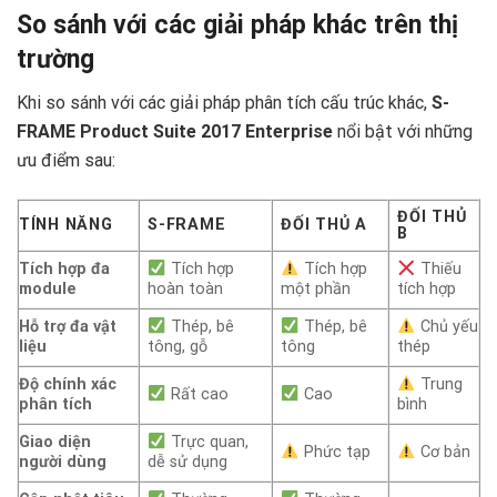
So sánh với các giải pháp khác trên thị
trường
Khi so sánh với các giải pháp phân tích cấu trúc khác,
S-
FRAME Product Suite 2017 Enterprise
nổi bật với những
ưu điểm sau:
ĐỐI THỦ
TÍNH NĂNG
S-FRAME
ĐỐI THỦ A
B
Tích hợp đa
Tích hợp
Tích hợp
Thiếu
module
hoàn toàn
một phần
tích hợp
Hỗ trợ đa vật
Thép, bê
Thép, bê
Chủ yếu
liệu
tông, gỗ
tông
thép
Độ chính xác
Trung
Rất cao
Cao
phân tích
bình
Giao diện
Trực quan,
Phức tạp
Cơ bản
người dùng
dễ sử dụng