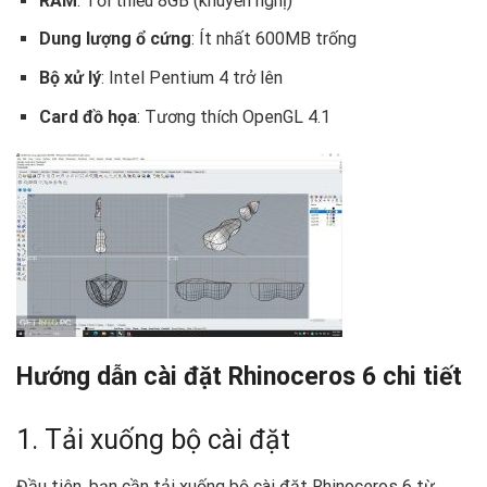
RAM
: Tối thiểu 8GB (khuyến nghị)
Dung lượng ổ cứng
: Ít nhất 600MB trống
Bộ xử lý
: Intel Pentium 4 trở lên
Card đồ họa
: Tương thích OpenGL 4.1
Hướng dẫn cài đặt Rhinoceros 6 chi tiết
1. Tải xuống bộ cài đặt
Đầu tiên, bạn cần tải xuống bộ cài đặt Rhinoceros 6 từ