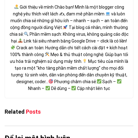
Giới thiệu về mình Chào bạn! Mình là một blogger công
nghệ yêu thích viết lách ✍
, đam mê phần mềm
và luôn
muốn chia sẻ những gì hữu ích – nhanh – sạch – an toàn đến
cộng đồng người dùng Việt.
Tại blog cá nhân, mình thường
chia sẻ:
Phần mềm sạch: Không virus, không quảng cáo độc
hại.
Link tải siêu nhanh bằng Google Drive – click là có liền!
Crack an toàn: Hướng dẫn chi tiết cách cài đặt + kích hoạt
100% thành công.
Mẹo & thủ thuật công nghệ: Giúp bạn tối
ưu hóa trải nghiệm sử dụng máy tính.
Mục tiêu của mình là
tạo ra một "kho tàng phần mềm chất lượng" cho mọi đối
tượng: từ sinh viên, dân văn phòng đến dân chuyên kỹ thuật,
designer, coder...
Phương châm chia sẻ:
Sạch –
Nhanh –
Dễ dùng –
Cập nhật liên tục
Related
Posts