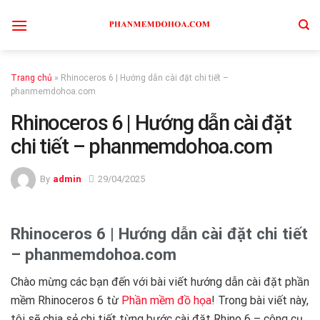
Skip
to
content
Trang chủ
»
Rhinoceros 6 | Hướng dẫn cài đặt chi tiết –
phanmemdohoa.com
Rhinoceros 6 | Hướng dẫn cài đặt
chi tiết – phanmemdohoa.com
By
admin
29/04/2025
Rhinoceros 6 | Hướng dẫn cài đặt chi tiết
– phanmemdohoa.com
Chào mừng các bạn đến với bài viết hướng dẫn cài đặt phần
mềm Rhinoceros 6 từ
Phần mềm đồ họa
! Trong bài viết này,
tôi sẽ chia sẻ chi tiết từng bước cài đặt Rhino 6 – công cụ