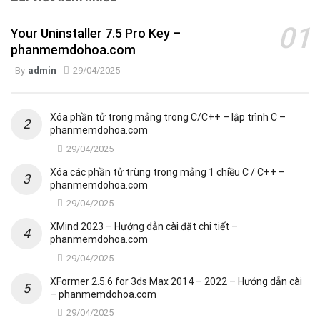
Your Uninstaller 7.5 Pro Key –
phanmemdohoa.com
By
admin
29/04/2025
Xóa phần tử trong mảng trong C/C++ – lập trình C –
phanmemdohoa.com
29/04/2025
Xóa các phần tử trùng trong mảng 1 chiều C / C++ –
phanmemdohoa.com
29/04/2025
XMind 2023 – Hướng dẫn cài đặt chi tiết –
phanmemdohoa.com
29/04/2025
XFormer 2.5.6 for 3ds Max 2014 – 2022 – Hướng dẫn cài
– phanmemdohoa.com
29/04/2025