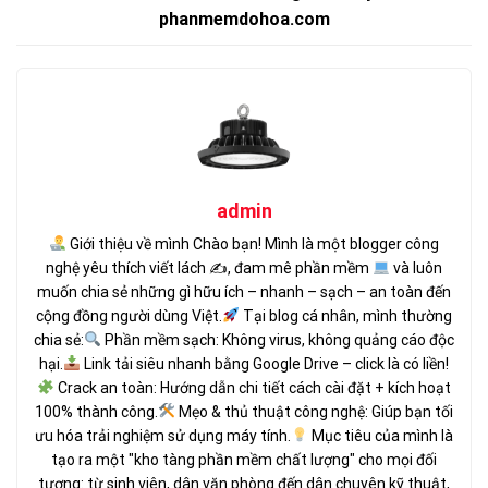
phanmemdohoa.com
admin
Giới thiệu về mình Chào bạn! Mình là một blogger công
nghệ yêu thích viết lách ✍
, đam mê phần mềm
và luôn
muốn chia sẻ những gì hữu ích – nhanh – sạch – an toàn đến
cộng đồng người dùng Việt.
Tại blog cá nhân, mình thường
chia sẻ:
Phần mềm sạch: Không virus, không quảng cáo độc
hại.
Link tải siêu nhanh bằng Google Drive – click là có liền!
Crack an toàn: Hướng dẫn chi tiết cách cài đặt + kích hoạt
100% thành công.
Mẹo & thủ thuật công nghệ: Giúp bạn tối
ưu hóa trải nghiệm sử dụng máy tính.
Mục tiêu của mình là
tạo ra một "kho tàng phần mềm chất lượng" cho mọi đối
tượng: từ sinh viên, dân văn phòng đến dân chuyên kỹ thuật,