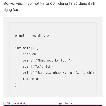
Đối với việc nhập một ký tự đơn, chúng ta sử dụng định
dạng
%c
.
#include <stdio.h>

int main() {

    char ch;

    printf("Nhap mot ky tu: ");

    scanf("%c", &ch);

    printf("Ban vua nhap ky tu: %cn", ch);

    return 0;
