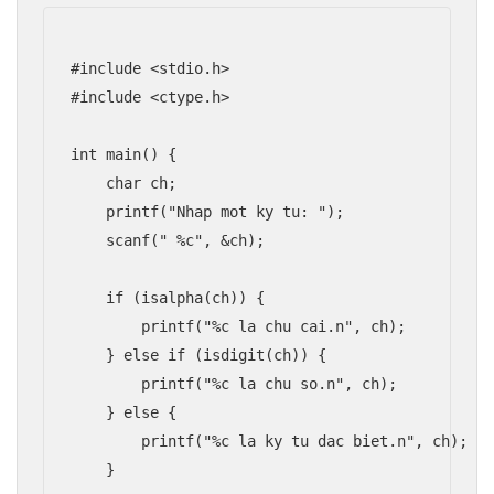
#include <stdio.h>

#include <ctype.h>

int main() {

    char ch;

    printf("Nhap mot ky tu: ");

    scanf(" %c", &ch);

    if (isalpha(ch)) {

        printf("%c la chu cai.n", ch);

    } else if (isdigit(ch)) {

        printf("%c la chu so.n", ch);

    } else {

        printf("%c la ky tu dac biet.n", ch);

    }
