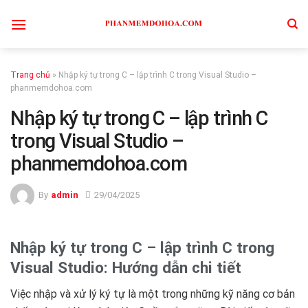
Skip
to
content
Trang chủ
»
Nhập ký tự trong C – lập trình C trong Visual Studio –
phanmemdohoa.com
Nhập ký tự trong C – lập trình C
trong Visual Studio –
phanmemdohoa.com
By
admin
29/04/2025
Nhập ký tự trong C – lập trình C trong
Visual Studio: Hướng dẫn chi tiết
Việc nhập và xử lý ký tự là một trong những kỹ năng cơ bản