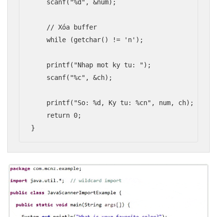
    scanf("%d", &num);

    // Xóa buffer

    while (getchar() != 'n');

    printf("Nhap mot ky tu: ");

    scanf("%c", &ch);

    printf("So: %d, Ky tu: %cn", num, ch);

    return 0;
