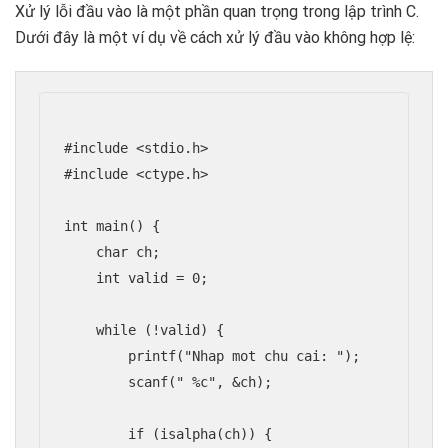
Xử lý lỗi đầu vào là một phần quan trọng trong lập trình C.
Dưới đây là một ví dụ về cách xử lý đầu vào không hợp lệ:
#include <stdio.h>

#include <ctype.h>

int main() {

    char ch;

    int valid = 0;

    while (!valid) {

        printf("Nhap mot chu cai: ");

        scanf(" %c", &ch);

        if (isalpha(ch)) {
