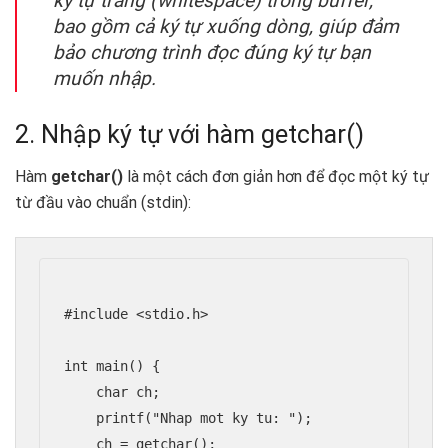
ký tự trắng (whitespace) trong buffer,
bao gồm cả ký tự xuống dòng, giúp đảm
bảo chương trình đọc đúng ký tự bạn
muốn nhập.
2. Nhập ký tự với hàm getchar()
Hàm
getchar()
là một cách đơn giản hơn để đọc một ký tự
từ đầu vào chuẩn (stdin):
#include <stdio.h>

int main() {

    char ch;

    printf("Nhap mot ky tu: ");

    ch = getchar();
