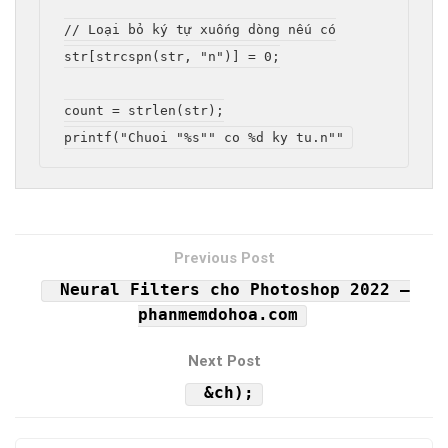
// Loại bỏ ký tự xuống dòng nếu có

str[strcspn(str, "n")] = 0;

count = strlen(str);

Neural Filters cho Photoshop 2022 –
phanmemdohoa.com
&ch);