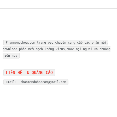
Phanmemdohoa.com trang web chuyên cung cấp các phần mềm,
download phân mềm sạch không virus,được mọi người ưa chuộng
hiện nay
LIÊN HỆ & QUẢNG CÁO
Email: phanmemdohoacom@gmail.com