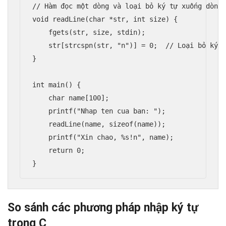
// Hàm đọc một dòng và loại bỏ ký tự xuống dòng

void readLine(char *str, int size) {

    fgets(str, size, stdin);

    str[strcspn(str, "n")] = 0;  // Loại bỏ ký t
}

int main() {

    char name[100];

    printf("Nhap ten cua ban: ");

    readLine(name, sizeof(name));

    printf("Xin chao, %s!n", name);

    return 0;

So sánh các phương pháp nhập ký tự
trong C