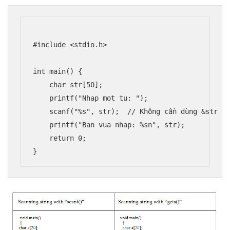
#include <stdio.h>

int main() {

    char str[50];

    printf("Nhap mot tu: ");

    scanf("%s", str);  // Không cần dùng &str vì
    printf("Ban vua nhap: %sn", str);

    return 0;
