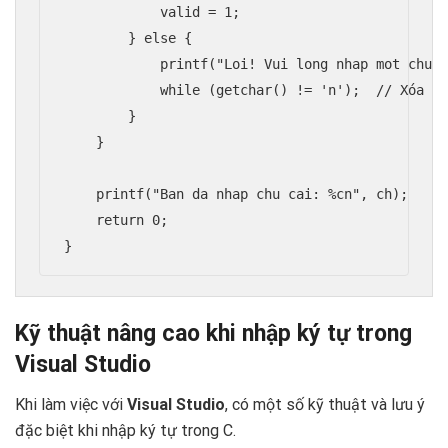
            valid = 1;

        } else {

            printf("Loi! Vui long nhap mot chu c
            while (getchar() != 'n');  // Xóa bu
        }

    }

    printf("Ban da nhap chu cai: %cn", ch);

    return 0;

Kỹ thuật nâng cao khi nhập ký tự trong
Visual Studio
Khi làm việc với
Visual Studio
, có một số kỹ thuật và lưu ý
đặc biệt khi nhập ký tự trong C.