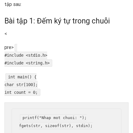
tập sau:
Bài tập 1: Đếm ký tự trong chuỗi
<
pre>
#include <stdio.h>
#include <string.h>
int main() {
char str[100];
int count = 0;
printf("Nhap mot chuoi: ");

fgets(str, sizeof(str), stdin);
