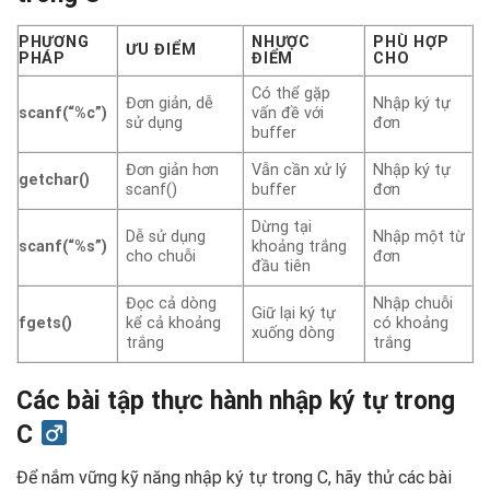
PHƯƠNG
NHƯỢC
PHÙ HỢP
ƯU ĐIỂM
PHÁP
ĐIỂM
CHO
Có thể gặp
Đơn giản, dễ
Nhập ký tự
scanf(“%c”)
vấn đề với
sử dụng
đơn
buffer
Đơn giản hơn
Vẫn cần xử lý
Nhập ký tự
getchar()
scanf()
buffer
đơn
Dừng tại
Dễ sử dụng
Nhập một từ
scanf(“%s”)
khoảng trắng
cho chuỗi
đơn
đầu tiên
Đọc cả dòng
Nhập chuỗi
Giữ lại ký tự
fgets()
kể cả khoảng
có khoảng
xuống dòng
trắng
trắng
Các bài tập thực hành nhập ký tự trong
C
Để nắm vững kỹ năng nhập ký tự trong C, hãy thử các bài