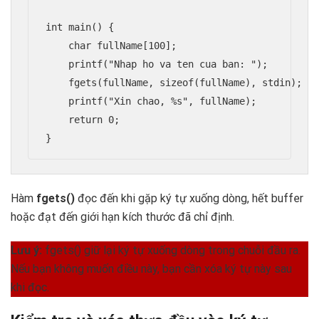
int main() {

    char fullName[100];

    printf("Nhap ho va ten cua ban: ");

    fgets(fullName, sizeof(fullName), stdin);

    printf("Xin chao, %s", fullName);

    return 0;

Hàm
fgets()
đọc đến khi gặp ký tự xuống dòng, hết buffer
hoặc đạt đến giới hạn kích thước đã chỉ định.
Lưu ý:
fgets() giữ lại ký tự xuống dòng trong chuỗi đầu ra.
Nếu bạn không muốn điều này, bạn cần xóa ký tự này sau
khi đọc.