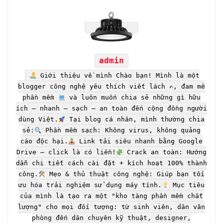
admin
Giới thiệu về mình Chào bạn! Mình là một
blogger công nghệ yêu thích viết lách ✍
, đam mê
phần mềm
và luôn muốn chia sẻ những gì hữu
ích – nhanh – sạch – an toàn đến cộng đồng người
dùng Việt.
Tại blog cá nhân, mình thường chia
sẻ:
Phần mềm sạch: Không virus, không quảng
cáo độc hại.
Link tải siêu nhanh bằng Google
Drive – click là có liền!
Crack an toàn: Hướng
dẫn chi tiết cách cài đặt + kích hoạt 100% thành
công.
Mẹo & thủ thuật công nghệ: Giúp bạn tối
ưu hóa trải nghiệm sử dụng máy tính.
Mục tiêu
của mình là tạo ra một "kho tàng phần mềm chất
lượng" cho mọi đối tượng: từ sinh viên, dân văn
phòng đến dân chuyên kỹ thuật, designer,