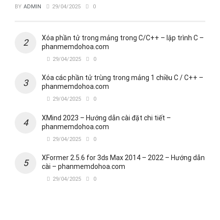
BY
ADMIN
29/04/2025
0
Xóa phần tử trong mảng trong C/C++ – lập trình C –
phanmemdohoa.com
29/04/2025
0
Xóa các phần tử trùng trong mảng 1 chiều C / C++ –
phanmemdohoa.com
29/04/2025
0
XMind 2023 – Hướng dẫn cài đặt chi tiết –
phanmemdohoa.com
29/04/2025
0
XFormer 2.5.6 for 3ds Max 2014 – 2022 – Hướng dẫn
cài – phanmemdohoa.com
29/04/2025
0