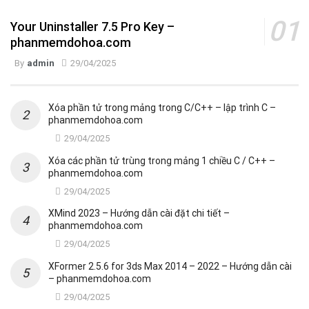
Your Uninstaller 7.5 Pro Key –
phanmemdohoa.com
By
admin
29/04/2025
Xóa phần tử trong mảng trong C/C++ – lập trình C –
phanmemdohoa.com
29/04/2025
Xóa các phần tử trùng trong mảng 1 chiều C / C++ –
phanmemdohoa.com
29/04/2025
XMind 2023 – Hướng dẫn cài đặt chi tiết –
phanmemdohoa.com
29/04/2025
XFormer 2.5.6 for 3ds Max 2014 – 2022 – Hướng dẫn cài
– phanmemdohoa.com
29/04/2025