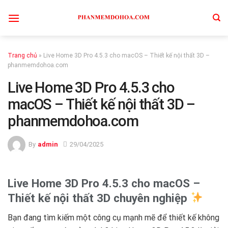
Skip
to
content
Trang chủ
»
Live Home 3D Pro 4.5.3 cho macOS – Thiết kế nội thất 3D –
phanmemdohoa.com
Live Home 3D Pro 4.5.3 cho
macOS – Thiết kế nội thất 3D –
phanmemdohoa.com
By
admin
29/04/2025
Live Home 3D Pro 4.5.3 cho macOS –
Thiết kế nội thất 3D chuyên nghiệp
Bạn đang tìm kiếm một công cụ mạnh mẽ để thiết kế không