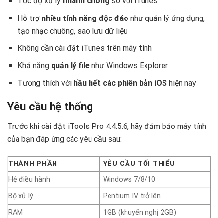
Tốc độ xử lý
nhanh chóng
so với iTunes
Hỗ trợ
nhiều tính năng độc đáo
như quản lý ứng dụng,
tạo nhạc chuông, sao lưu dữ liệu
Không cần cài đặt iTunes trên máy tính
Khả năng
quản lý file
như Windows Explorer
Tương thích với
hầu hết các phiên bản iOS
hiện nay
Yêu cầu hệ thống
Trước khi cài đặt iTools Pro 4.4.5.6, hãy đảm bảo máy tính
của bạn đáp ứng các yêu cầu sau:
THÀNH PHẦN
YÊU CẦU TỐI THIỂU
Hệ điều hành
Windows 7/8/10
Bộ xử lý
Pentium IV trở lên
RAM
1GB (khuyến nghị 2GB)