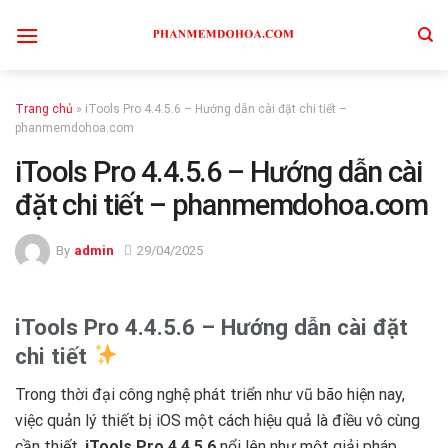
Skip
to
content
Trang chủ
»
iTools Pro 4.4.5.6 – Hướng dẫn cài đặt chi tiết –
phanmemdohoa.com
iTools Pro 4.4.5.6 – Hướng dẫn cài
đặt chi tiết – phanmemdohoa.com
By
admin
29/04/2025
iTools Pro 4.4.5.6 – Hướng dẫn cài đặt
chi tiết
Trong thời đại công nghệ phát triển như vũ bão hiện nay,
việc quản lý thiết bị iOS một cách hiệu quả là điều vô cùng
cần thiết.
iTools Pro 4.4.5.6
nổi lên như một giải pháp