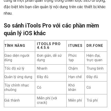
cũng là một phần quan trọng trong chiến lược SEO di động,
đặc biệt khi bạn cần quản lý nội dung trên các thiết bị khác
nhau.
So sánh iTools Pro với các phần mềm
quản lý iOS khác
ITOOLS PRO
TÍNH NĂNG
ITUNES
DR.FONE
4.4.5.6
Giao diện người
Đơn giản, dễ sử
Phức
Hiện đại,
dùng
dụng
tạp
trực quan
Tốc độ xử lý
Nhanh
Chậm
Trung bình
Quản lý ứng dụng
Đầy đủ
Hạn chế
Đầy đủ
Tùy chỉnh nhạc
Khó
Có
Có
chuông
khăn
Miễn phí (với
Giá thành
Miễn phí
Trả phí
crack)