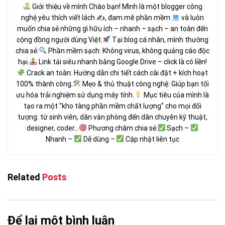
Giới thiệu về mình Chào bạn! Mình là một blogger công
nghệ yêu thích viết lách ✍
, đam mê phần mềm
và luôn
muốn chia sẻ những gì hữu ích – nhanh – sạch – an toàn đến
cộng đồng người dùng Việt.
Tại blog cá nhân, mình thường
chia sẻ:
Phần mềm sạch: Không virus, không quảng cáo độc
hại.
Link tải siêu nhanh bằng Google Drive – click là có liền!
Crack an toàn: Hướng dẫn chi tiết cách cài đặt + kích hoạt
100% thành công.
Mẹo & thủ thuật công nghệ: Giúp bạn tối
ưu hóa trải nghiệm sử dụng máy tính.
Mục tiêu của mình là
tạo ra một "kho tàng phần mềm chất lượng" cho mọi đối
tượng: từ sinh viên, dân văn phòng đến dân chuyên kỹ thuật,
designer, coder...
Phương châm chia sẻ:
Sạch –
Nhanh –
Dễ dùng –
Cập nhật liên tục
Related
Posts
Để lại một bình luận