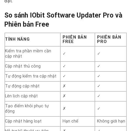
đặt.
So sánh IObit Software Updater Pro và
Phiên bản Free
PHIÊN BẢN
PHIÊN BẢN
TÍNH NĂNG
FREE
PRO
Kiểm tra phần mềm cần
✓
✓
cập nhật
Cập nhật thủ công
✓
✓
Tự động kiểm tra cập nhật
✓
✓
Tự động cập nhật
✗
✓
Lên lịch cập nhật
✗
✓
Tạo điểm khôi phục tự
✗
✓
động
Cập nhật hàng loạt
Hạn chế
Không giới hạn