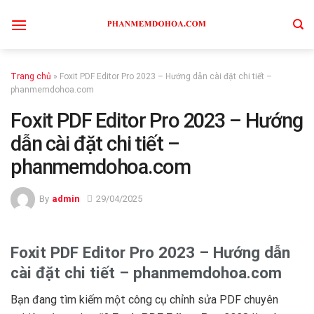
Skip
to
content
Trang chủ
»
Foxit PDF Editor Pro 2023 – Hướng dẫn cài đặt chi tiết –
phanmemdohoa.com
Foxit PDF Editor Pro 2023 – Hướng
dẫn cài đặt chi tiết –
phanmemdohoa.com
By
admin
29/04/2025
Foxit PDF Editor Pro 2023 – Hướng dẫn
cài đặt chi tiết – phanmemdohoa.com
Bạn đang tìm kiếm một công cụ chỉnh sửa PDF chuyên