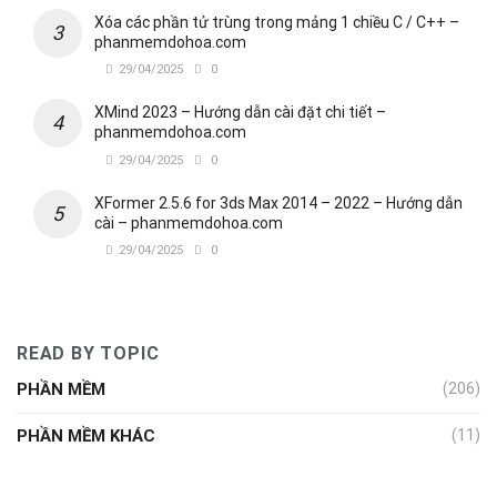
Xóa các phần tử trùng trong mảng 1 chiều C / C++ –
phanmemdohoa.com
29/04/2025
0
XMind 2023 – Hướng dẫn cài đặt chi tiết –
phanmemdohoa.com
29/04/2025
0
XFormer 2.5.6 for 3ds Max 2014 – 2022 – Hướng dẫn
cài – phanmemdohoa.com
29/04/2025
0
READ BY TOPIC
PHẦN MỀM
(206)
PHẦN MỀM KHÁC
(11)