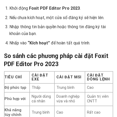
Khởi động
Foxit PDF Editor Pro 2023
.
Nếu chưa kích hoạt, một cửa sổ đăng ký sẽ hiện lên.
Nhập thông tin bản quyền hoặc thông tin đăng ký tài
khoản của bạn.
Nhấp vào
“Kích hoạt”
để hoàn tất quá trình.
So sánh các phương pháp cài đặt Foxit
PDF Editor Pro 2023
CÀI ĐẶT
CÀI ĐẶT
TIÊU CHÍ
CÀI ĐẶT MSI
EXE
DÒNG LỆNH
Độ phức tạp
Thấp
Trung bình
Cao
Người dùng
Doanh nghiệp
Quản trị viên
Phù hợp với
cá nhân
vừa và nhỏ
CNTT
Khả năng
Trung bình
Cao
Rất cao
tùy chỉnh