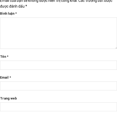
Email của bạn sẽ không được hiển thị công khai.
Các trường bắt buộc
được đánh dấu
*
Bình luận
*
Tên
*
Email
*
Trang web