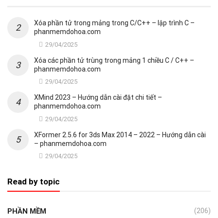
Xóa phần tử trong mảng trong C/C++ – lập trình C –
phanmemdohoa.com
29/04/2025
Xóa các phần tử trùng trong mảng 1 chiều C / C++ –
phanmemdohoa.com
29/04/2025
XMind 2023 – Hướng dẫn cài đặt chi tiết –
phanmemdohoa.com
29/04/2025
XFormer 2.5.6 for 3ds Max 2014 – 2022 – Hướng dẫn cài
– phanmemdohoa.com
29/04/2025
Read by topic
PHẦN MỀM
(206)