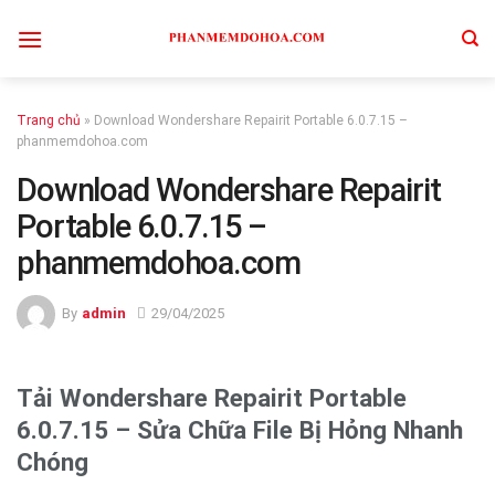
Skip
to
content
Trang chủ
»
Download Wondershare Repairit Portable 6.0.7.15 –
phanmemdohoa.com
Download Wondershare Repairit
Portable 6.0.7.15 –
phanmemdohoa.com
By
admin
29/04/2025
Tải Wondershare Repairit Portable
6.0.7.15 – Sửa Chữa File Bị Hỏng Nhanh
Chóng ️