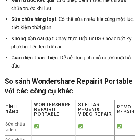
Xem trước kết quả
: Cho phép xem trước file đã sửa
chữa trước khi lưu
Sửa chữa hàng loạt
: Có thể sửa nhiều file cùng một lúc,
tiết kiệm thời gian
Không cần cài đặt
: Chạy trực tiếp từ USB hoặc bất kỳ
phương tiện lưu trữ nào
Giao diện thân thiện
: Dễ sử dụng cho cả người mới bắt
đầu
So sánh Wondershare Repairit Portable
với các công cụ khác
WONDERSHARE
STELLAR
TÍNH
REMO
REPAIRIT
PHOENIX
NĂNG
REPAIR
PORTABLE
VIDEO REPAIR
Sửa chữa
video