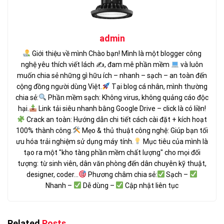
admin
Giới thiệu về mình Chào bạn! Mình là một blogger công
nghệ yêu thích viết lách ✍
, đam mê phần mềm
và luôn
muốn chia sẻ những gì hữu ích – nhanh – sạch – an toàn đến
cộng đồng người dùng Việt.
Tại blog cá nhân, mình thường
chia sẻ:
Phần mềm sạch: Không virus, không quảng cáo độc
hại.
Link tải siêu nhanh bằng Google Drive – click là có liền!
Crack an toàn: Hướng dẫn chi tiết cách cài đặt + kích hoạt
100% thành công.
Mẹo & thủ thuật công nghệ: Giúp bạn tối
ưu hóa trải nghiệm sử dụng máy tính.
Mục tiêu của mình là
tạo ra một "kho tàng phần mềm chất lượng" cho mọi đối
tượng: từ sinh viên, dân văn phòng đến dân chuyên kỹ thuật,
designer, coder...
Phương châm chia sẻ:
Sạch –
Nhanh –
Dễ dùng –
Cập nhật liên tục
Related
Posts