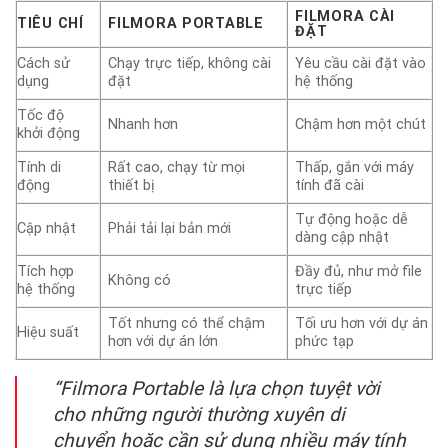
FILMORA CÀI
TIÊU CHÍ
FILMORA PORTABLE
ĐẶT
Cách sử
Chạy trực tiếp, không cài
Yêu cầu cài đặt vào
dụng
đặt
hệ thống
Tốc độ
Nhanh hơn
Chậm hơn một chút
khởi động
Tính di
Rất cao, chạy từ mọi
Thấp, gắn với máy
động
thiết bị
tính đã cài
Tự động hoặc dễ
Cập nhật
Phải tải lại bản mới
dàng cập nhật
Tích hợp
Đầy đủ, như mở file
Không có
hệ thống
trực tiếp
Tốt nhưng có thể chậm
Tối ưu hơn với dự án
Hiệu suất
hơn với dự án lớn
phức tạp
“Filmora Portable là lựa chọn tuyệt vời
cho những người thường xuyên di
chuyển hoặc cần sử dụng nhiều máy tính