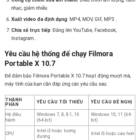
nhạc, giảm nhiễu
Xuất video đa định dạng
: MP4, MOV, GIF, MP3…
Chia sẻ trực tiếp
: Đăng lên YouTube, Facebook,
Instagram…
Yêu cầu hệ thống để chạy Filmora
Portable X 10.7
Để đảm bảo Filmora Portable X 10.7 hoạt động mượt mà,
máy tính của bạn cần đáp ứng các yêu cầu sau:
THÀNH
YÊU CẦU TỐI THIỂU
YÊU CẦU ĐỀ NGHỊ
PHẦN
Hệ điều
Windows 7, 8, 8.1, 10
Windows 10, 11 (64-
hành
(64-bit)
bit)
Intel i3 hoặc tương
CPU
Intel i5 hoặc cao hơn
đương