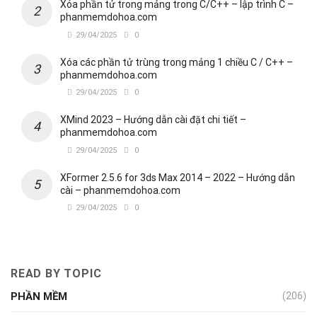
Xóa phần tử trong mảng trong C/C++ – lập trình C –
phanmemdohoa.com
29/04/2025
0
Xóa các phần tử trùng trong mảng 1 chiều C / C++ –
phanmemdohoa.com
29/04/2025
0
XMind 2023 – Hướng dẫn cài đặt chi tiết –
phanmemdohoa.com
29/04/2025
0
XFormer 2.5.6 for 3ds Max 2014 – 2022 – Hướng dẫn
cài – phanmemdohoa.com
29/04/2025
0
READ BY TOPIC
PHẦN MỀM
(206)