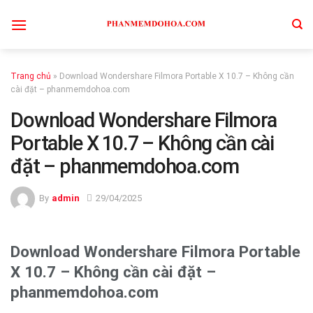
Skip
to
content
Trang chủ
»
Download Wondershare Filmora Portable X 10.7 – Không cần
cài đặt – phanmemdohoa.com
Download Wondershare Filmora
Portable X 10.7 – Không cần cài
đặt – phanmemdohoa.com
By
admin
29/04/2025
Download Wondershare Filmora Portable
X 10.7 – Không cần cài đặt –
phanmemdohoa.com