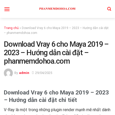
Skip
to
content
Trang chủ
»
Download Vray 6 cho Maya 2019 – 2023 – Hướng dẫn cài đặt
– phanmemdohoa.com
Download Vray 6 cho Maya 2019 –
2023 – Hướng dẫn cài đặt –
phanmemdohoa.com
By
admin
29/04/2025
Download Vray 6 cho Maya 2019 – 2023
– Hướng dẫn cài đặt chi tiết
V-Ray là một trong những plugin render mạnh mẽ nhất dành