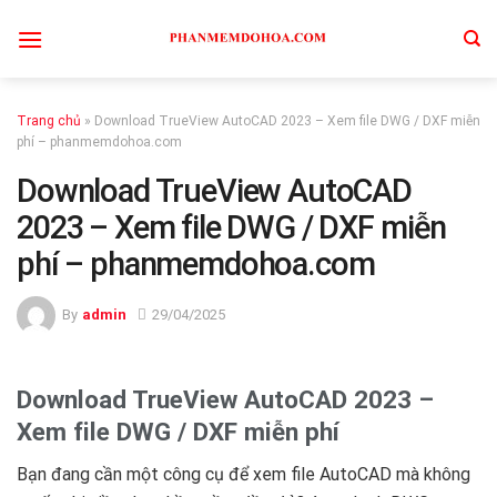
Skip
to
content
Trang chủ
»
Download TrueView AutoCAD 2023 – Xem file DWG / DXF miễn
phí – phanmemdohoa.com
Download TrueView AutoCAD
2023 – Xem file DWG / DXF miễn
phí – phanmemdohoa.com
By
admin
29/04/2025
Download TrueView AutoCAD 2023 –
Xem file DWG / DXF miễn phí
Bạn đang cần một công cụ để xem file AutoCAD mà không