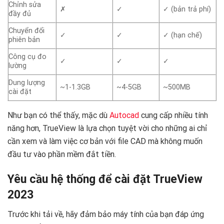
Chỉnh sửa
✗
✓
✓ (bản trả phí)
đầy đủ
Chuyển đổi
✓
✓
✓ (hạn chế)
phiên bản
Công cụ đo
✓
✓
✓
lường
Dung lượng
~1-1.3GB
~4-5GB
~500MB
cài đặt
Như bạn có thể thấy, mặc dù
Autocad
cung cấp nhiều tính
năng hơn, TrueView là lựa chọn tuyệt vời cho những ai chỉ
cần xem và làm việc cơ bản với file CAD mà không muốn
đầu tư vào phần mềm đắt tiền.
Yêu cầu hệ thống để cài đặt TrueView
2023
Trước khi tải về, hãy đảm bảo máy tính của bạn đáp ứng