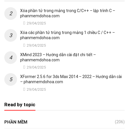
Xóa phần tử trong mảng trong C/C++ – lập trình C –
phanmemdohoa.com
29/04/2025
Xóa các phần tử trùng trong mảng 1 chiều C / C++ –
phanmemdohoa.com
29/04/2025
XMind 2023 – Hướng dẫn cài đặt chi tiết –
phanmemdohoa.com
29/04/2025
XFormer 2.5.6 for 3ds Max 2014 – 2022 – Hướng dẫn cài
– phanmemdohoa.com
29/04/2025
Read by topic
PHẦN MỀM
(206)