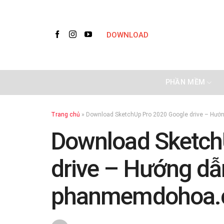
Skip
to
content
DOWNLOAD
PHẦN MỀM
Trang chủ
»
Download SketchUp Pro 2020 Google drive – Hướn
Download Sketch
drive – Hướng dẫn 
phanmemdohoa