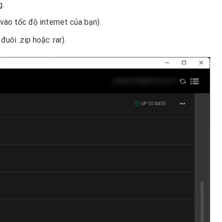
g.
 vào tốc độ internet của bạn).
đuôi .zip hoặc .rar).