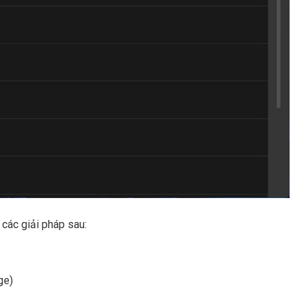
 các giải pháp sau:
ge)