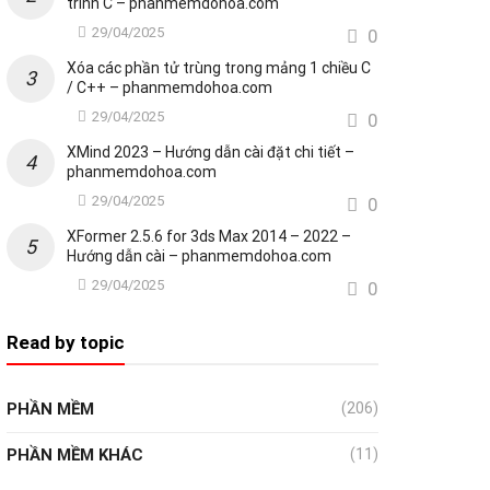
trình C – phanmemdohoa.com
29/04/2025
0
Xóa các phần tử trùng trong mảng 1 chiều C
/ C++ – phanmemdohoa.com
29/04/2025
0
XMind 2023 – Hướng dẫn cài đặt chi tiết –
phanmemdohoa.com
29/04/2025
0
XFormer 2.5.6 for 3ds Max 2014 – 2022 –
Hướng dẫn cài – phanmemdohoa.com
29/04/2025
0
Read by topic
PHẦN MỀM
(206)
PHẦN MỀM KHÁC
(11)