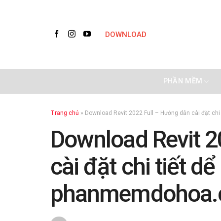
Skip
to
content
DOWNLOAD
PHẦN MỀM
Trang chủ
»
Download Revit 2022 Full – Hướng dẫn cài đặt c
Download Revit 2
cài đặt chi tiết dể
phanmemdohoa