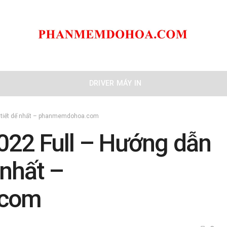
DRIVER MÁY IN
hi tiết dể nhất – phanmemdohoa.com
022 Full – Hướng dẫn
 nhất –
.com