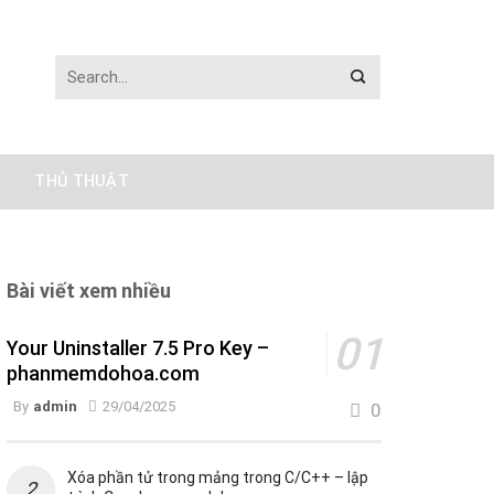
THỦ THUẬT
Bài viết xem nhiều
Your Uninstaller 7.5 Pro Key –
phanmemdohoa.com
By
admin
29/04/2025
0
Xóa phần tử trong mảng trong C/C++ – lập